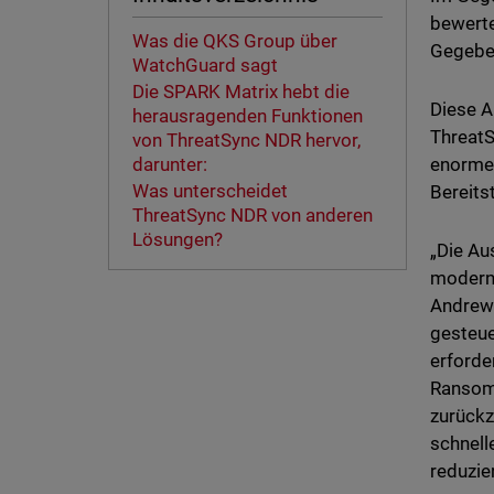
bewerte
Was die QKS Group über
Gegeben
WatchGuard sagt
Die SPARK Matrix hebt die
Diese A
herausragenden Funktionen
ThreatS
von ThreatSync NDR hervor,
enormer
darunter:
Was unterscheidet
Bereits
ThreatSync NDR von anderen
Lösungen?
„Die Au
moderne
Andrew 
gesteue
erforde
Ransomw
zurückz
schnell
reduzier