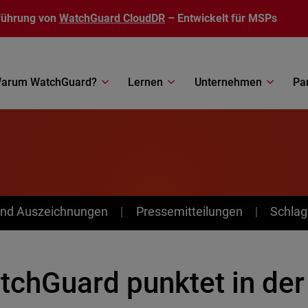
führung von
WatchGuard CloudDR
– Entwickelt für MSPs
arum WatchGuard?
Lernen
Unternehmen
Pa
nd Auszeichnungen
Pressemitteilungen
Schlag
tchGuard punktet in de