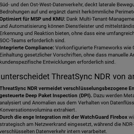
Süd- und den Ost-West-Datenverkehr, deckt laterale Bewegu
Bedrohungen auf und ergänzt damit herkömmliche Perimete
Optimiert für MSP und KMU:
Dank Multi-Tenant-Management
und Automatisierung können Dienstleister und mittelständ
Erkennung und Reaktion bieten, ohne dass eine umfangreich
SOC-Teams erforderlich sind.
Integrierte Compliance:
Vorkonfigurierte Frameworks wie C
Einhaltung gesetzlicher Vorschriften, ohne dass manuelle
kundenspezifische Entwicklungen erforderlich sind.
unterscheidet ThreatSync NDR von 
ThreatSync NDR vermeidet verschlüsselungsbezogene E
gesteuerte Deep Paket Inspection (DPI).
Dazu werden Meta
analysiert und Anomalien aus dem Verhalten von Datenflüs
Konversationsvolumina extrahiert.
Durch die enge Integration mit der WatchGuard Firebox
wi
strategisch am Netzwerkrand eingesetzt, während die NDR
verschlüsselten Datenverkehr intern verarbeitet.