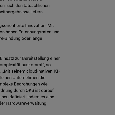
n, sich den tatsächlichen
itsergebnisse liefern.
sorientierte Innovation. Mit
von hohen Erkennungsraten und
re-Bindung oder lange
insatz zur Bereitstellung einer
Komplexität auskommt“, so
„Mit seinem cloud-nativen, KI-
kleinen Unternehmen die
komplexe Bedrohungen wie
rdnung durch QKS ist darauf
neu definiert, indem es eine
 der Hardwareverwaltung