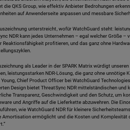
t die QKS Group, wie effektiv Anbieter Bedrohungen erkenne
heiten auf Anwenderseite anpassen und messbare Sicherhe
uszeichnung unterstreicht, wofür WatchGuard steht: leistung
ync NDR kann jedes Unternehmen – egal welcher Größe – 
 Reaktionsfähigkeit profitieren, und das ganz ohne Hardwa
tellungszyklen.
szeichnung als Leader in der SPARK Matrix würdigt unseren E
n, leistungsstarken NDR-Lösung, die ganz ohne unnötige 
Young, Chief Product Officer bei WatchGuard Technologies. 
rten Design bietet ThreatSync NDR mittelständischen und 
rliche Transparenz, Geschwindigkeit und den Schutz, um 
are und Angriffe auf die Lieferkette abzuwehren. Die Eino
uführen, wie WatchGuard NDR für kleinere Sicherheitsteams 
e Amortisation ermöglicht und die Kosten und Komplexität
t.“