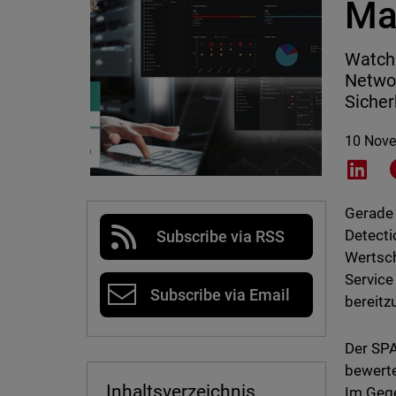
Ma
Watch
Netwo
Sicher
10 Nov
Shar
Gerade 
Detecti
Subscribe via RSS
Wertsch
Service
Subscribe via Email
bereitzu
Der SPA
bewerte
Inhaltsverzeichnis
Im Gege