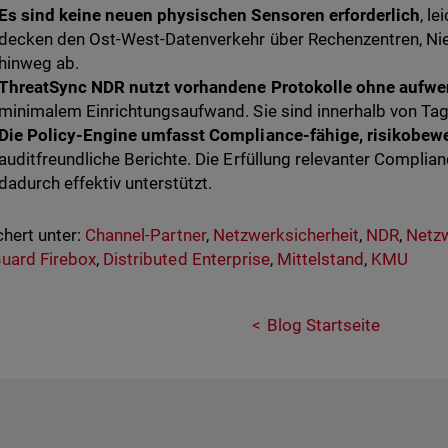
Es sind keine neuen physischen Sensoren
erforderlich
, l
decken den Ost-West-Datenverkehr über Rechenzentren, Ni
hinweg ab.
ThreatSync NDR nutzt vorhandene Protokolle
ohne aufwen
minimalem Einrichtungsaufwand. Sie sind innerhalb von Tag
Die Policy-Engine umfasst Compliance-fähige, risikobe
auditfreundliche Berichte. Die Erfüllung relevanter Compli
dadurch effektiv unterstützt.
hert unter:
Channel-Partner
,
Netzwerksicherheit
,
NDR
,
Netzw
uard Firebox
,
Distributed Enterprise
,
Mittelstand
,
KMU
Blog Startseite