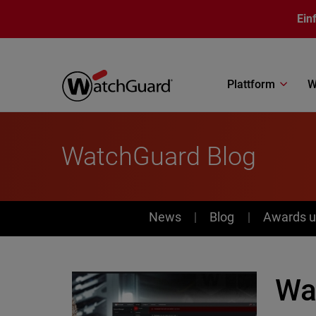
Direkt zum Inhalt
Ein
Plattform
W
WatchGuard Blog
News
News
Blog
Awards u
Wa