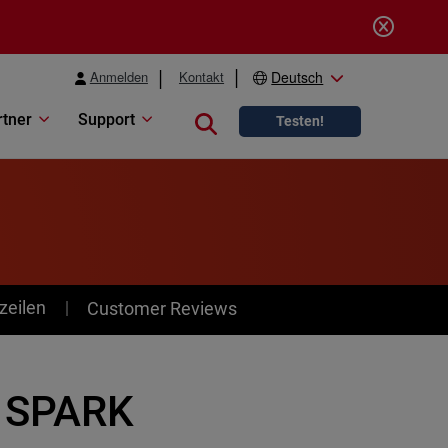
Anmelden
Kontakt
Deutsch
rtner
Support
Close search
Testen!
zeilen
Customer Reviews
r SPARK