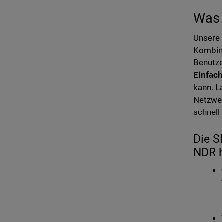
Was 
Unsere 
Kombina
Benutze
Einfach
kann. L
Netzwer
schnell
Die S
NDR h