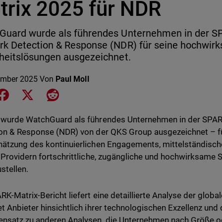
trix 2025 für NDR
Guard wurde als führendes Unternehmen in der SP
rk Detection & Response (NDR) für seine hochwir
heitslösungen ausgezeichnet.
ember 2025
Von
Paul Moll
e on LinkedIn
Share on Facebook
Share on X
Share on Reddit
wurde WatchGuard als führendes Unternehmen in der SPAR
on & Response (NDR) von der QKS Group ausgezeichnet – fü
ätzung des kontinuierlichen Engagements, mittelständis
 Providern fortschrittliche, zugängliche und hochwirksame 
stellen.
RK-Matrix-Bericht liefert eine detaillierte Analyse der glo
t Anbieter hinsichtlich ihrer technologischen Exzellenz un
nsatz zu anderen Analysen, die Unternehmen nach Größe o