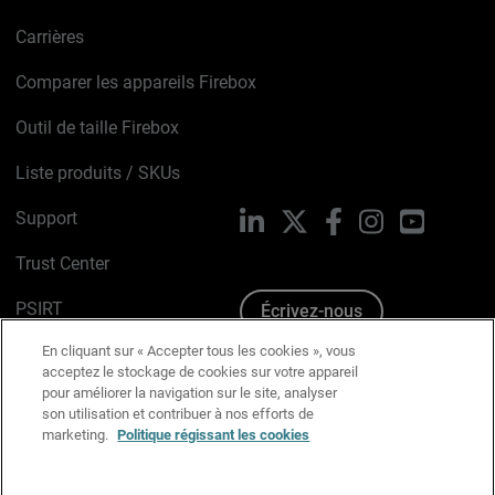
Carrières
Comparer les appareils Firebox
Outil de taille Firebox
Liste produits / SKUs
Support
LinkedIn
X
Facebook
Instagram
YouTube
Trust Center
PSIRT
Écrivez-nous
En cliquant sur « Accepter tous les cookies », vous
Avis sur les cookies
acceptez le stockage de cookies sur votre appareil
pour améliorer la navigation sur le site, analyser
Politique de confidentialité
son utilisation et contribuer à nos efforts de
marketing.
Politique régissant les cookies
Charte Graphique
Préférences email