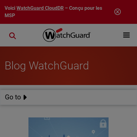
Aller au contenu principal
Voici
WatchGuard CloudDR
– Conçu pour les
MSP
Open mobi
Close search
Blog WatchGuard
Go to