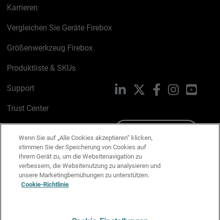
Karrieren
Vergleichen Sie Geräte Firebox
Größenwerkzeug Firebox
Produktliste & SKUs
Support
LinkedIn
X
Facebook
Instagram
YouTu
Trust Center
PSIRT
Schreiben Sie uns
Wenn Sie auf „Alle Cookies akzeptieren“ klicken,
stimmen Sie der Speicherung von Cookies auf
Cookie-Richtlinie
Ihrem Gerät zu, um die Websitenavigation zu
verbessern, die Websitenutzung zu analysieren und
Datenschutzrichtlinie
unsere Marketingbemühungen zu unterstützen.
Cookie-Richtlinie
Media & Brand Kit
E-Mail-Präferenzen verwalten