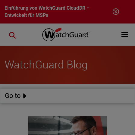
Direkt zum Inhalt
Einführung von
WatchGuard CloudDR
–
Entwickelt für MSPs
Open mobi
Close search
WatchGuard Blog
Go to