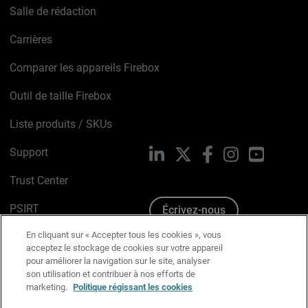
Salle de rédaction
Carrières
Comparer les appareils Firebox
Outil de taille Firebox
Liste produits / SKUs
Support
LinkedIn
X
Facebook
Instagram
YouTube
Trust Center
PSIRT
Écrivez-nous
En cliquant sur « Accepter tous les cookies », vous
Avis sur les cookies
acceptez le stockage de cookies sur votre appareil
pour améliorer la navigation sur le site, analyser
Politique de confidentialité
son utilisation et contribuer à nos efforts de
marketing.
Politique régissant les cookies
Charte Graphique