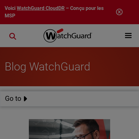
Aller au contenu principal
Voici
WatchGuard CloudDR
– Conçu pour les
MSP
Open mobi
Close search
Blog WatchGuard
Go to