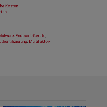
ohe Kosten
rten
Malware
,
Endpoint-Geräte
,
uthentifizierung
,
Multifaktor-