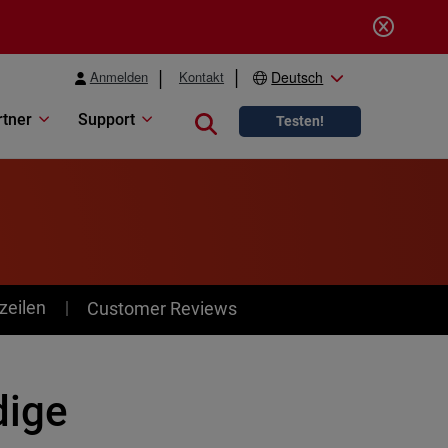
Anmelden
Kontakt
Deutsch
rtner
Support
Close search
Testen!
zeilen
Customer Reviews
dige