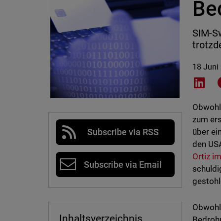
Be
SIM-Sw
trotzd
18 Juni
Shar
Obwohl 
zum ers
über ei
Subscribe via RSS
den USA
Ortiz i
Subscribe via Email
schuldi
gestohl
Obwohl 
Inhaltsverzeichnis
Bedrohu