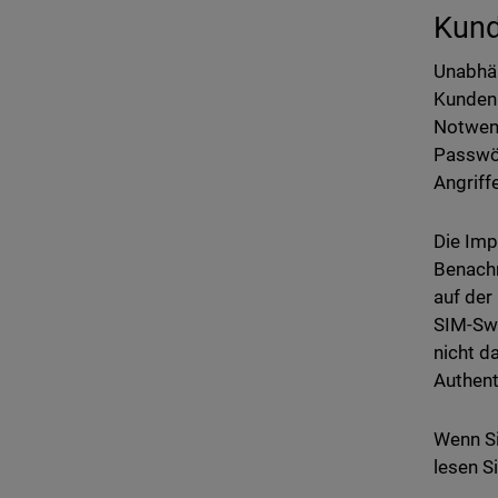
Kund
Unabhän
Kunden 
Notwend
Passwör
Angriff
Die Imp
Benachr
auf der
SIM-Swa
nicht d
Authent
Wenn Si
lesen S