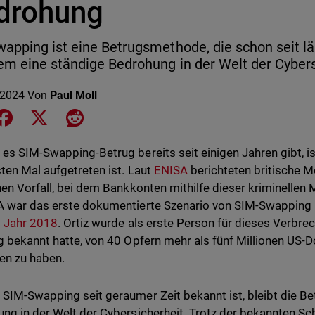
drohung
apping ist eine Betrugsmethode, die schon seit l
em eine ständige Bedrohung in der Welt der Cybersi
 2024
Von
Paul Moll
e on LinkedIn
Share on Facebook
Share on X
Share on Reddit
es SIM-Swapping-Betrug bereits seit einigen Jahren gibt, i
ten Mal aufgetreten ist. Laut
ENISA
berichteten britische M
nen Vorfall, bei dem Bankkonten mithilfe dieser kriminellen
 war das erste dokumentierte Szenario von SIM-Swapping 
m Jahr 2018
. Ortiz wurde als erste Person für dieses Verbrec
g bekannt hatte, von 40 Opfern mehr als fünf Millionen US-
en zu haben.
SIM-Swapping seit geraumer Zeit bekannt ist, bleibt die B
ng in der Welt der Cybersicherheit. Trotz der bekannten S