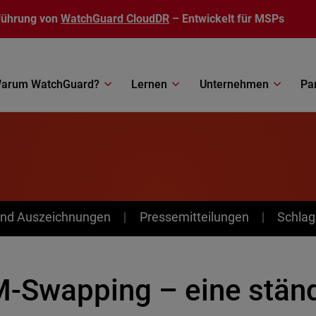
führung von
WatchGuard CloudDR
– Entwickelt für MSPs
arum WatchGuard?
Lernen
Unternehmen
Pa
nd Auszeichnungen
Pressemitteilungen
Schlag
M-Swapping – eine stän