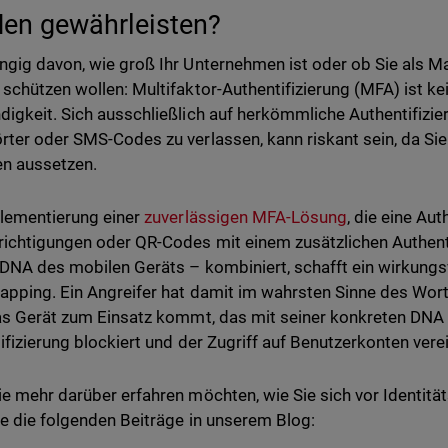
en gewährleisten?
gig davon, wie groß Ihr Unternehmen ist oder ob Sie als M
schützen wollen: Multifaktor-Authentifizierung (MFA) ist ke
igkeit. Sich ausschließlich auf herkömmliche Authentifiz
ter oder SMS-Codes zu verlassen, kann riskant sein, da Si
en aussetzen.
lementierung einer
zuverlässigen MFA-Lösung
, die eine Au
ichtigungen oder QR-Codes mit einem zusätzlichen Authent
 DNA des mobilen Geräts – kombiniert, schafft ein wirkung
pping. Ein Angreifer hat damit im wahrsten Sinne des Wort
as Gerät zum Einsatz kommt, das mit seiner konkreten DNA d
ifizierung blockiert und der Zugriff auf Benutzerkonten verei
e mehr darüber erfahren möchten, wie Sie sich vor Identit
ie die folgenden Beiträge in unserem Blog: