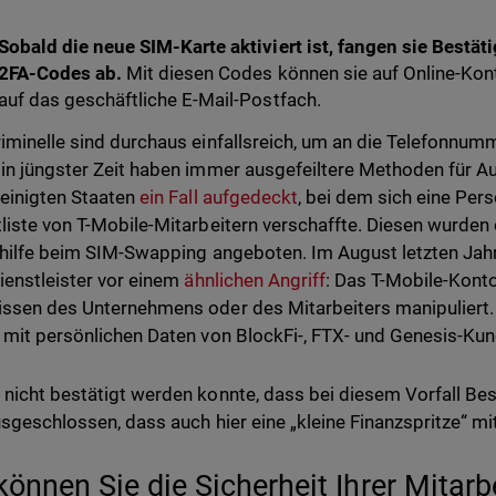
Sobald die neue SIM-Karte aktiviert ist, fangen sie Best
2FA-Codes ab.
Mit diesen Codes können sie auf Online-Kont
auf das geschäftliche E-Mail-Postfach.
iminelle sind durchaus einfallsreich, um an die Telefonnumm
in jüngster Zeit haben immer ausgefeiltere Methoden für A
einigten Staaten
ein Fall aufgedeckt
, bei dem sich eine Per
liste von T-Mobile-Mitarbeitern verschaffte. Diesen wurde
thilfe beim SIM-Swapping angeboten. Im August letzten Jah
ienstleister vor einem
ähnlichen Angriff
: Das T-Mobile-Kont
ssen des Unternehmens oder des Mitarbeiters manipuliert. D
 mit persönlichen Daten von BlockFi-, FTX- und Genesis-Kun
nicht bestätigt werden konnte, dass bei diesem Vorfall Bes
usgeschlossen, dass auch hier eine „kleine Finanzspritze“ mi
können Sie die Sicherheit Ihrer Mitar