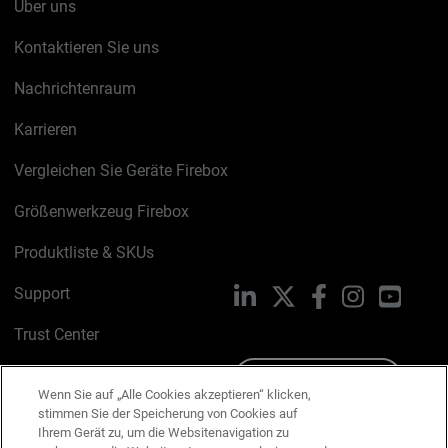
Über uns
Kontaktieren Sie uns
Nachrichtenraum
Karrieren
Vergleichen Sie Geräte Firebox
Größenwerkzeug Firebox
Produktliste & SKUs
Support
LinkedIn
X
Facebook
Instagram
YouTu
Trust Center
PSIRT
Schreiben Sie uns
Wenn Sie auf „Alle Cookies akzeptieren“ klicken,
stimmen Sie der Speicherung von Cookies auf
Cookie-Richtlinie
Ihrem Gerät zu, um die Websitenavigation zu