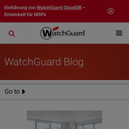
Direkt zum Inhalt
Einführung von
WatchGuard CloudDR
–
Entwickelt für MSPs
Open mobi
Close search
WatchGuard Blog
Go to