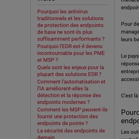
endpoin
Pourquoi les antivirus
traditionnels et les solutions
Pour de
de protection des endpoints
managés
de base ne sont-ils plus
suffisamment performants ?
leurs b
Pourquoi l’EDR est-il devenu
incontournable pour les PME
Le pays
et MSP ?
réponse
Quels sont les enjeux pour la
entrepr
plupart des solutions EDR ?
accessib
Comment l’automatisation et
l’IA améliorent-elles la
détection et la réponse des
C’est l
endpoints modernes ?
Comment les MSP peuvent-ils
Pourq
fournir une protection des
endpo
endpoints de pointe ?
La sécurité des endpoints de
Les out
demain