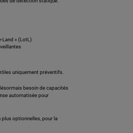
des de détection statique.
e-Land » (LotL)
lveillantes
ôles uniquement préventifs.
 désormais besoin de capacités
onse automatisée pour
 plus optionnelles, pour la