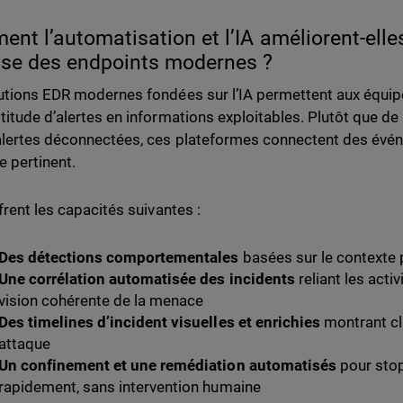
nt l’automatisation et l’IA améliorent-elles
se des endpoints modernes ?
utions EDR modernes fondées sur l’IA permettent aux équip
titude d’alertes en informations exploitables. Plutôt que de
alertes déconnectées, ces plateformes connectent des évén
e pertinent.
frent les capacités suivantes :
Des détections comportementales
basées sur le contexte p
Une corrélation automatisée des incidents
reliant les acti
vision cohérente de la menace
Des timelines d’incident visuelles et enrichies
montrant cl
attaque
Un confinement et une remédiation automatisés
pour stop
rapidement, sans intervention humaine