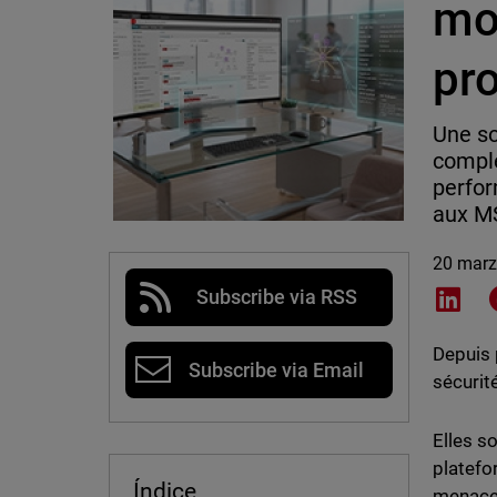
mo
pro
Une so
comple
perfor
aux M
20 marz
Subscribe via RSS
Shar
Depuis 
Subscribe via Email
sécurit
Elles so
platefo
Índice
menaces