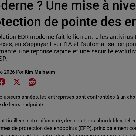
derne ? Une mise à nive
tection de pointe des e
lution EDR moderne fait le lien entre les antivirus t
xes, en s’appuyant sur l’IA et l’automatisation pou
mante, une réponse rapide et une sécurité évoluti
SP.
o 2026
Por
Kim Maibaum
e on LinkedIn
Share on Facebook
Share on X
Share on Reddit
plusieurs années, les entreprises sont confrontées à un choix
é de leurs endpoints.
nt tiraillées entre, d’un côté, des solutions abordables, tell
rmes de protection des endpoints (EPP), principalement co
 connues. Et de l’autre, des plateformes complexes de dét