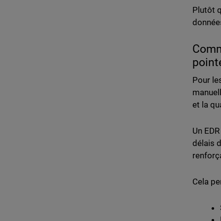
Plutôt 
données
Comme
point
Pour le
manuell
et la qu
Un EDR 
délais 
renforç
Cela pe