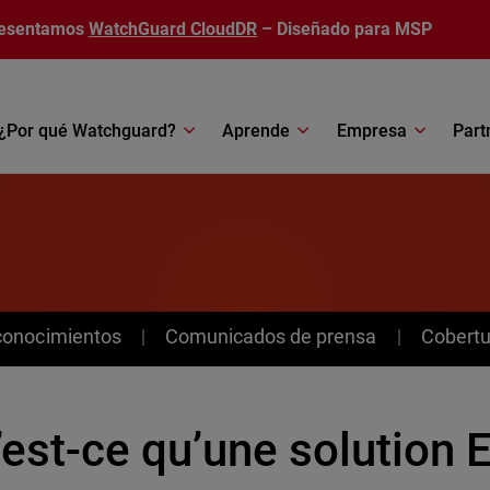
esentamos
WatchGuard CloudDR
– Diseñado para MSP
¿Por qué Watchguard?
Aprende
Empresa
Part
conocimientos
Comunicados de prensa
Cobertu
’est-ce qu’une solution 