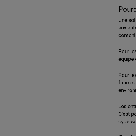
Pourq
Une sol
aux ent
conteni
Pour le
équipe 
Pour le
fournis
environ
Les ent
C’est p
cybersé