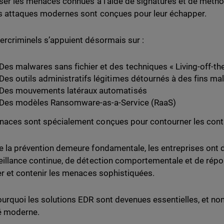
iser les menaces connues à l’aide de signatures et de métho
s attaques modernes sont conçues pour leur échapper.
ercriminels s’appuient désormais sur :
Des malwares sans fichier et des techniques « Living-off-th
Des outils administratifs légitimes détournés à des fins ma
Des mouvements latéraux automatisés
Des modèles Ransomware-as-a-Service (RaaS)
aces sont spécialement conçues pour contourner les contr
e la prévention demeure fondamentale, les entreprises ont
eillance continue, de détection comportementale et de rép
ier et contenir les menaces sophistiquées.
ourquoi les solutions EDR sont devenues essentielles, et non
é moderne.