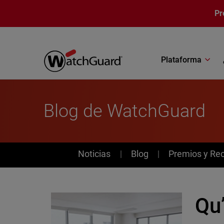
Pasar al contenido principal
Pr
Plataforma
Blog de WatchGuard
News
Noticias
Blog
Premios y Re
Qu