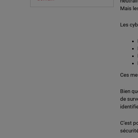
neutral
Mais le
Les cyb
Ces men
Bien qu
de surv
identif
C’est p
sécurit