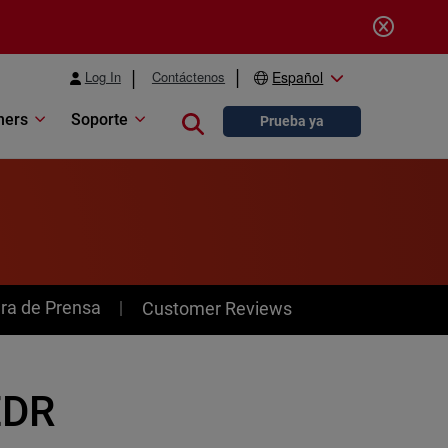
Log In
Contáctenos
Español
ners
Soporte
Close search
Prueba ya
ra de Prensa
Customer Reviews
EDR