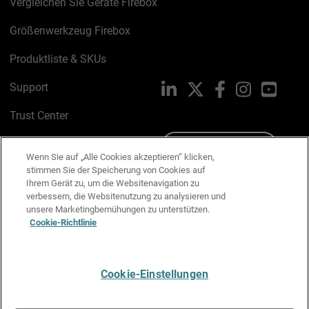
Vergleichen Sie Geräte Firebox
Größenwerkzeug Firebox
Produktliste & SKUs
Support
LinkedIn
X
Facebook
Instagram
YouTu
Trust Center
PSIRT
Schreiben Sie uns
Wenn Sie auf „Alle Cookies akzeptieren“ klicken,
stimmen Sie der Speicherung von Cookies auf
Cookie-Richtlinie
Ihrem Gerät zu, um die Websitenavigation zu
verbessern, die Websitenutzung zu analysieren und
Datenschutzrichtlinie
unsere Marketingbemühungen zu unterstützen.
Cookie-Richtlinie
Media & Brand Kit
E-Mail-Präferenzen verwalten
Cookie-Einstellungen