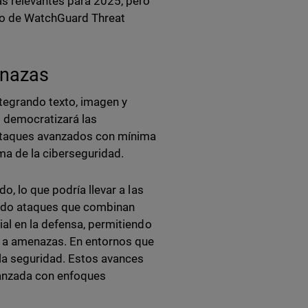
s relevantes para 2025, pero
ño de WatchGuard Threat
enazas
ntegrando texto, imagen y
 democratizará las
 ataques avanzados con mínima
a de la ciberseguridad.
o, lo que podría llevar a las
tando ataques que combinan
al en la defensa, permitiendo
a a amenazas. En entornos que
 la seguridad. Estos avances
vanzada con enfoques