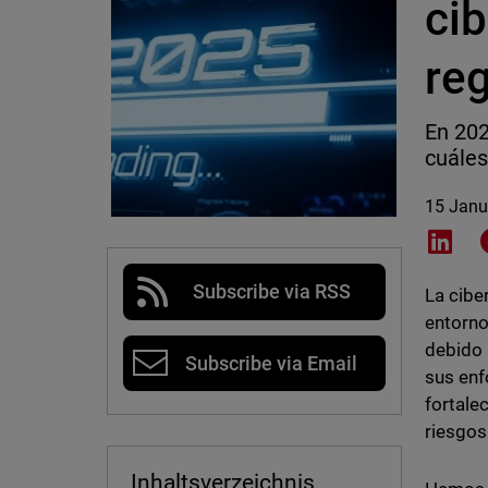
cib
reg
En 202
cuáles
15 Janu
Shar
Subscribe via RSS
La cibe
entorno
debido 
Subscribe via Email
sus enf
fortale
riesgos
Inhaltsverzeichnis