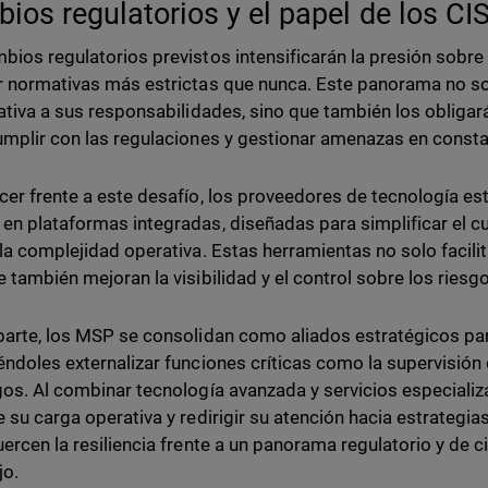
ios regulatorios y el papel de los CI
bios regulatorios previstos intensificarán la presión sobre
r normativas más estrictas que nunca. Este panorama no so
cativa a sus responsabilidades, sino que también los obligará
umplir con las regulaciones y gestionar amenazas en consta
cer frente a este desafío, los proveedores de tecnología e
en plataformas integradas, diseñadas para simplificar el 
 la complejidad operativa. Estas herramientas no solo facilita
e también mejoran la visibilidad y el control sobre los riesg
parte, los MSP se consolidan como aliados estratégicos par
éndoles externalizar funciones críticas como la supervisión
gos. Al combinar tecnología avanzada y servicios especializ
e su carga operativa y redirigir su atención hacia estrategi
uercen la resiliencia frente a un panorama regulatorio y de
jo.