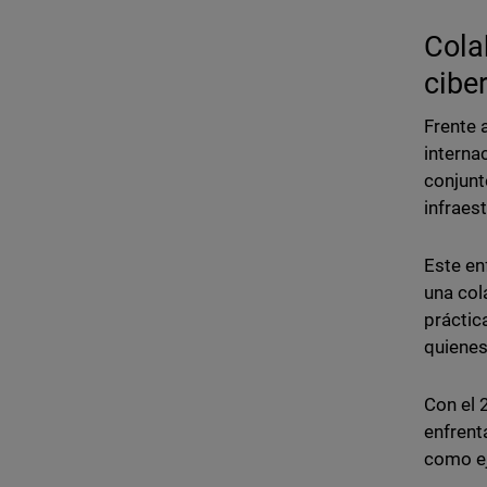
Cola
cibe
Frente 
interna
conjunt
infraes
Este en
una col
práctic
quienes
Con el 
enfrent
como ej