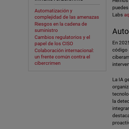
Hemos d
puedes 
Automatización y
Labs
aq
complejidad de las amenazas
Riesgos en la cadena de
Auto
suministro
Cambios regulatorios y el
En 2025
papel de los CISO
código 
Colaboración internacional:
un frente común contra el
ciberam
cibercrimen
interve
La IA g
organiz
tecnolo
la dete
integra
destaca
proacti