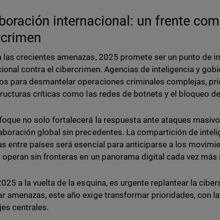
boración internacional: un frente com
rcrimen
a las crecientes amenazas, 2025 promete ser un punto de in
cional contra el cibercrimen. Agencias de inteligencia y gob
os para desmantelar operaciones criminales complejas, prio
tructuras críticas como las redes de botnets y el bloqueo d
foque no solo fortalecerá la respuesta ante ataques masivo
aboración global sin precedentes. La compartición de inteli
as entre países será esencial para anticiparse a los movimie
 operan sin fronteras en un panorama digital cada vez más
2025 a la vuelta de la esquina, es urgente replantear la cibe
ar amenazas, este año exige transformar prioridades, con la 
es centrales.