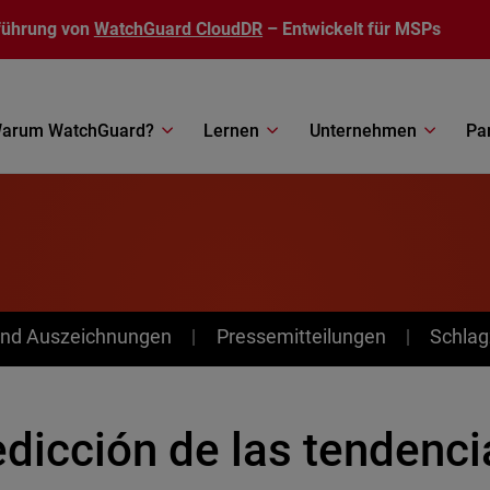
führung von
WatchGuard CloudDR
– Entwickelt für MSPs
arum WatchGuard?
Lernen
Unternehmen
Pa
nd Auszeichnungen
Pressemitteilungen
Schlag
edicción de las tendenci