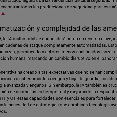
estacado algunas de las tendencias de ciberseguridad má
encontrar todas las predicciones de seguridad para ese a
uí.
matización y complejidad de las am
, la IA multimodal se consolidará como un recurso clave, i
en cadenas de ataque completamente automatizadas. Esto
enazas, permitiendo a actores menos cualificados lanzar
nción humana, marcando un cambio disruptivo en el panoram
enerativa ha creado altas expectativas que no se han cumplid
aciones a subestimar los riesgos y bajar la guardia, facili
gía avanzada y engaños. Sin embargo, la IA también es cruci
cción de anomalías en tiempo real y mejorando la respuest
n IT y OT, estas capacidades son esenciales para fortalecer
n la necesidad de estrategias que combinen tecnología a
vos.