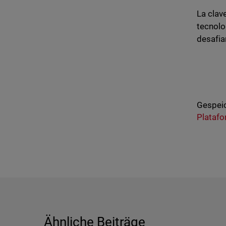
La clav
tecnolo
desafia
Gespeic
Plataf
Ähnliche Beiträge