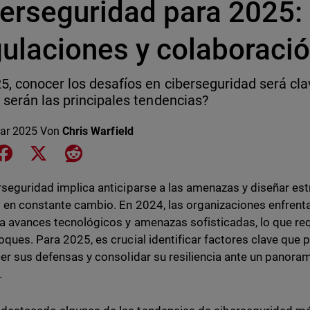
erseguridad para 2025: 
ulaciones y colaboració
5, conocer los desafíos en ciberseguridad será cl
 serán las principales tendencias?
ar 2025
Von
Chris Warfield
e on LinkedIn
Share on Facebook
Share on X
Share on Reddit
rseguridad implica anticiparse a las amenazas y diseñar est
 en constante cambio. En 2024, las organizaciones enfren
a avances tecnológicos y amenazas sofisticadas, lo que req
oques. Para 2025, es crucial identificar factores clave que 
cer sus defensas y consolidar su resiliencia ante un panoram
.