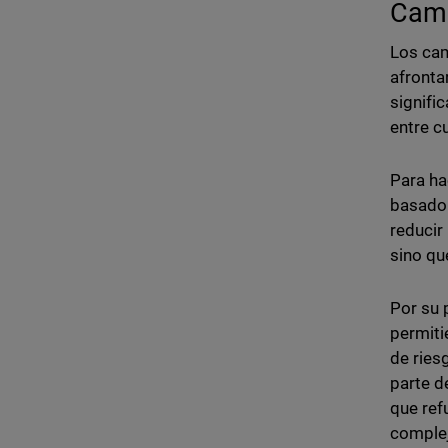
Camb
Los cam
afronta
signifi
entre c
Para ha
basado 
reducir
sino qu
Por su 
permiti
de ries
parte d
que ref
comple