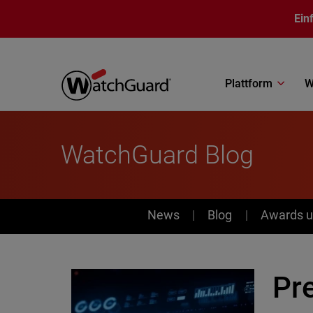
Direkt zum Inhalt
Ein
Plattform
W
WatchGuard Blog
News
News
Blog
Awards u
Pr