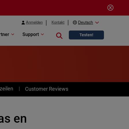
Anmelden
Kontakt
Deutsch
rtner
Support
Close search
Testen!
zeilen
Customer Reviews
as en