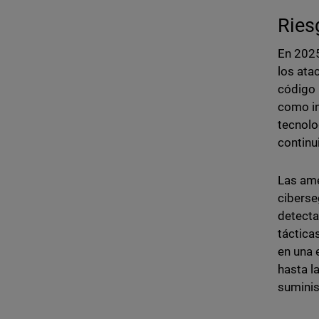
Ries
En 2025
los ata
código 
como in
tecnolo
continu
Las ame
ciberse
detecta
táctica
en una 
hasta l
suminis