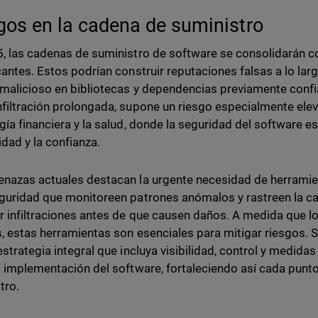
gos en la cadena de suministro
, las cadenas de suministro de software se consolidarán co
cantes. Estos podrían construir reputaciones falsas a lo lar
malicioso en bibliotecas y dependencias previamente confia
filtración prolongada, supone un riesgo especialmente ele
gía financiera y la salud, donde la seguridad del software es
idad y la confianza.
nazas actuales destacan la urgente necesidad de herrami
guridad que monitoreen patrones anómalos y rastreen la c
r infiltraciones antes de que causen daños. A medida que l
s, estas herramientas son esenciales para mitigar riesgos. 
estrategia integral que incluya visibilidad, control y medid
a implementación del software, fortaleciendo así cada punto
tro.