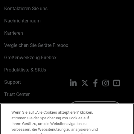
Kontaktieren Sie uns
Nachrichtenraum
Karrieren
Vergleichen Sie Geräte Firebox
Größenwerkzeug Firebox
Produktliste & SKUs
Support
LinkedIn
X
Facebook
Instagram
YouTu
Trust Center
PSIRT
Schreiben Sie uns
Wenn Sie auf „Alle Cookies akzeptieren“ klicken,
stimmen Sie der Speicherung von Cookies auf
Cookie-Richtlinie
Ihrem Gerät zu, um die Websitenavigation zu
verbessern, die Websitenutzung zu analysieren und
Datenschutzrichtlinie