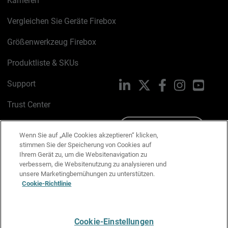
Karrieren
Vergleichen Sie Geräte Firebox
Größenwerkzeug Firebox
Produktliste & SKUs
Support
LinkedIn
X
Facebook
Instagram
YouTu
Trust Center
PSIRT
Schreiben Sie uns
Wenn Sie auf „Alle Cookies akzeptieren“ klicken,
stimmen Sie der Speicherung von Cookies auf
Cookie-Richtlinie
Ihrem Gerät zu, um die Websitenavigation zu
verbessern, die Websitenutzung zu analysieren und
Datenschutzrichtlinie
unsere Marketingbemühungen zu unterstützen.
Cookie-Richtlinie
Media & Brand Kit
E-Mail-Präferenzen verwalten
Cookie-Einstellungen