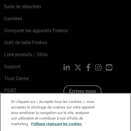
Salle de rédaction
Carrières
Comparer les appareils Firebox
Outil de taille Firebox
Liste produits / SKUs
Support
LinkedIn
X
Facebook
Instagram
YouTube
Trust Center
PSIRT
Écrivez-nous
En cliquant sur « Accepter tous les cookies », vous
Avis sur les cookies
acceptez le stockage de cookies sur votre appareil
pour améliorer la navigation sur le site, analyser
Politique de confidentialité
son utilisation et contribuer à nos efforts de
marketing.
Politique régissant les cookies
Charte Graphique