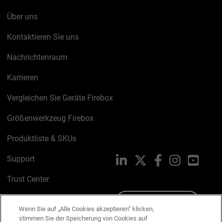
Über uns
Kontaktieren Sie uns
Nachrichtenraum
Karrieren
Vergleichen Sie Geräte Firebox
Größenwerkzeug Firebox
Produktliste & SKUs
Support
LinkedIn
X
Facebook
Instagram
YouTu
Trust Center
PSIRT
Schreiben Sie uns
Wenn Sie auf „Alle Cookies akzeptieren“ klicken,
stimmen Sie der Speicherung von Cookies auf
Cookie-Richtlinie