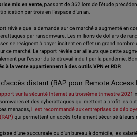
prise mis en vente
, passant de 362 lors de l’étude précéden
iplication par trois en l’espace d’un an.
ort révèle que la demande sur ce marché a augmenté en con
erattaques par ransomware. Les millions de dollars de ra
ises se résignent à payer incitent en effet un grand nombre 
sur ce marché. Le rapport révèle par ailleurs que cette augm
alement par l’essor du télétravail induit par la pandémie. 
s à la vente appartiennent à des outils VPN et RDP.
 d’accès distant (RAP pour Remote Access 
apport sur la sécurité Internet au troisième trimestre 2021
m
somwares et des cyberattaques qui mettent à profit les outils
 ces menaces,
il est recommandé aux entreprises de déploye
 (RAP)
qui permettent un accès totalement sécurisé à leurs 
’agisse d’une succursale ou d’un bureau à domicile, les salar