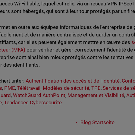
’accès Wi-Fi fiable, lequel est relié, via un réseau VPN IPSe
veurs sont hébergés, qui sont à leur tour protégés par un fir
rmet en outre aux équipes informatiques de l’entreprise de 
facilement et de manière centralisée et de garder un contrôle
ntifiants, car elles peuvent également mettre en œuvre des
s
cteur (MFA)
pour vérifier et gérer correctement l’identité de 
treprise sont ainsi bien mieux protégés contre les tentatives
r des identifiants.
hert unter:
Authentification des accès et de l'identité
,
Confo
s
,
PME
,
Télétravail
,
Modèles de sécurité
,
TPE
,
Services de s
uard
,
WatchGuard AuthPoint
,
Management et Visibilité
,
Aut
é
,
Tendances Cybersécurité
Blog Startseite