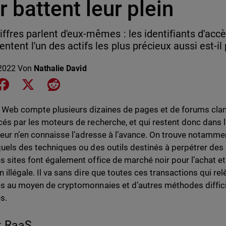
r battent leur plein
iffres parlent d'eux-mêmes : les identifiants d'acc
entent l'un des actifs les plus précieux aussi est-il
2022
Von
Nathalie David
e on LinkedIn
Share on Facebook
Share on X
Share on Reddit
 Web compte plusieurs dizaines de pages et de forums clan
cés par les moteurs de recherche, et qui restent donc dans 
sateur n’en connaisse l’adresse à l’avance. On trouve notam
quels des techniques ou des outils destinés à perpétrer des
s sites font également office de marché noir pour l’achat e
n illégale. Il va sans dire que toutes ces transactions qui re
es au moyen de cryptomonnaies et d’autres méthodes diffici
s.
t RaaS