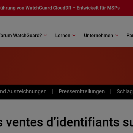
führung von
WatchGuard CloudDR
– Entwickelt für MSPs
arum WatchGuard?
Lernen
Unternehmen
Pa
nd Auszeichnungen
Pressemitteilungen
Schlag
 ventes d’identifiants s