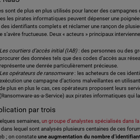
es sont de plus en plus utilisés pour lancer des campagne
les les pirates informatiques peuvent dépenser une poignée 
 des identifiants complets et réclamer une rançon de plusieur
ve s’avère fructueuse. Deux « acteurs » principaux intervienn
Les courtiers d’accès initial (IAB)
: des personnes ou des gr
procurer des données tels que des codes d’accès aux réseau
représente une denrée particulièrement précieuse.
Les opérateurs de ransomware
: les acheteurs de ces identi
exécution une campagne d’actions malveillantes en utilisa
de plus en plus le cas, ces opérateurs proposent leurs serv
(Ransomware-as-a-Service) aux pirates informatiques qui lan
plication par trois
quelques semaines,
un groupe d’analystes spécialisés dans la
dans lequel sont analysés plusieurs centaines de ces forums
b ; on constate
une augmentation du
nombre d’identifian