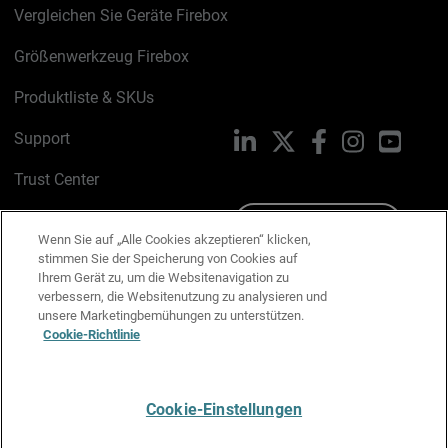
Vergleichen Sie Geräte Firebox
Größenwerkzeug Firebox
Produktliste & SKUs
Support
LinkedIn
X
Facebook
Instagram
YouTu
Trust Center
PSIRT
Schreiben Sie uns
Wenn Sie auf „Alle Cookies akzeptieren“ klicken,
stimmen Sie der Speicherung von Cookies auf
Cookie-Richtlinie
Ihrem Gerät zu, um die Websitenavigation zu
verbessern, die Websitenutzung zu analysieren und
Datenschutzrichtlinie
unsere Marketingbemühungen zu unterstützen.
Cookie-Richtlinie
Media & Brand Kit
E-Mail-Präferenzen verwalten
Cookie-Einstellungen