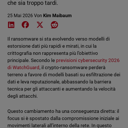
che sia troppo tardi.
25 Mai 2026
Von
Kim Maibaum
Share on LinkedIn
Share on Facebook
Share on X
Share on Reddit
Il ransomware si sta evolvendo verso modelli di
estorsione dati più rapidi e mirati, in cui la
crittografia non rappresenta più l’obiettivo
principale. Secondo le
previsioni cybersecurity 2026
di WatchGuard
, il crypto-ransomware perderà
terreno a favore di modelli basati su esfiltrazione dei
dati e leva reputazionale, abbassando la barriera
tecnica per gli attaccanti e aumentando la velocità
degli attacchi.
Questo cambiamento ha una conseguenza diretta: il
focus si è spostato dalla compromissione iniziale ai
movimenti laterali all’interno della rete. In questo