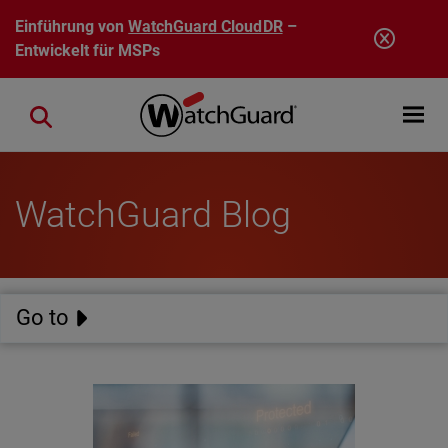
Direkt zum Inhalt
Einführung von
WatchGuard CloudDR
–
Entwickelt für MSPs
Open mobi
Close search
WatchGuard Blog
Go to