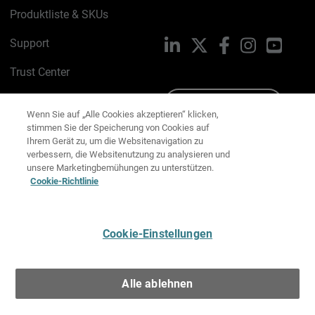
Produktliste & SKUs
Support
LinkedIn
X
Facebook
Instagram
YouTu
Trust Center
PSIRT
Schreiben Sie uns
Wenn Sie auf „Alle Cookies akzeptieren“ klicken,
stimmen Sie der Speicherung von Cookies auf
Cookie-Richtlinie
Ihrem Gerät zu, um die Websitenavigation zu
verbessern, die Websitenutzung zu analysieren und
Datenschutzrichtlinie
unsere Marketingbemühungen zu unterstützen.
Cookie-Richtlinie
Media & Brand Kit
E-Mail-Präferenzen verwalten
Cookie-Einstellungen
Deutsch
Alle ablehnen
Copyright © 1996-2026 WatchGuard Technologies, Inc. Alle