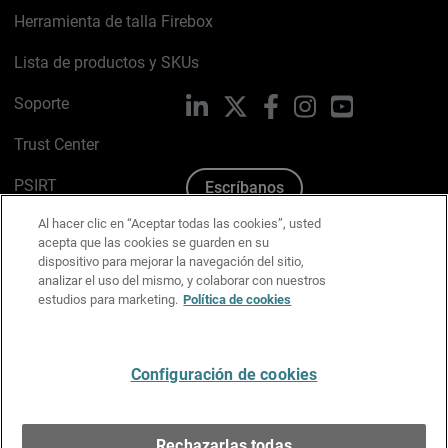
Herramienta de talla Firebox
Lista de productos y SKUs
Soporte
LinkedIn
X
Facebook
Instagram
YouTube
Trust Center
PSIRT
Escríbanos
Al hacer clic en “Aceptar todas las cookies”, usted
Política de cookies
acepta que las cookies se guarden en su
dispositivo para mejorar la navegación del sitio,
Política de privacidad
analizar el uso del mismo, y colaborar con nuestros
estudios para marketing.
Política de cookies
Kit de medios y marca
Preferencias de correo
Configuración de cookies
Español
Rechazarlas todas