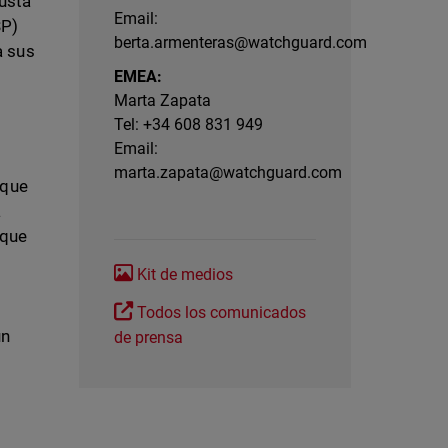
usta
Email:
SP)
berta.armenteras@watchguard.com
a sus
EMEA:
Marta Zapata
Tel: +34 608 831 949
Email:
marta.zapata@watchguard.com
 que
a
 que
Kit de medios
Todos los comunicados
un
de prensa