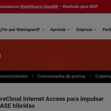
esentamos
WatchGuard CloudDR
– Diseñado para MSP
¿Por qué Watchguard?
Aprende
Empresa
Part
a
conocimientos
Comunicados de prensa
Cobertu
reCloud Internet Access para impulsar
ASE híbridas