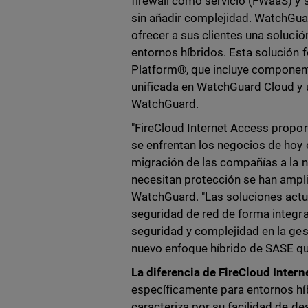
firewall como servicio (FWaaS) y
sin añadir complejidad. WatchGua
ofrecer a sus clientes una soluci
entornos híbridos. Esta solución 
Platform®, que incluye componente
unificada en WatchGuard Cloud y 
WatchGuard.
"FireCloud Internet Access propor
se enfrentan los negocios de hoy e
migración de las compañías a la nu
necesitan protección se han ampli
WatchGuard. "Las soluciones actu
seguridad de red de forma integr
seguridad y complejidad en la ges
nuevo enfoque híbrido de SASE qu
La diferencia de FireCloud Inter
específicamente para entornos hí
caracteriza por su facilidad de de