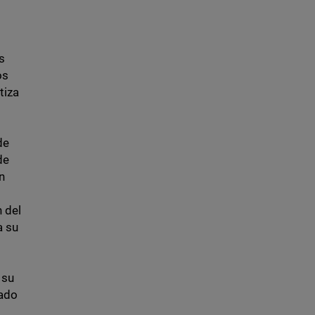
s
os
tiza
de
de
n
n del
a su
 su
tado