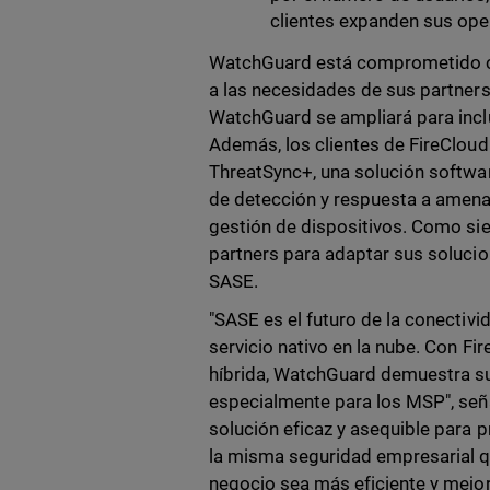
clientes expanden sus ope
WatchGuard está comprometido co
a las necesidades de sus partners 
WatchGuard se ampliará para inc
Además, los clientes de FireClou
ThreatSync+, una solución softwa
de detección y respuesta a amenaz
gestión de dispositivos. Como s
partners para adaptar sus solucio
SASE.
"SASE es el futuro de la conectivi
servicio nativo en la nube. Con F
híbrida, WatchGuard demuestra su
especialmente para los MSP", seña
solución eficaz y asequible para 
la misma seguridad empresarial q
negocio sea más eficiente y mejor