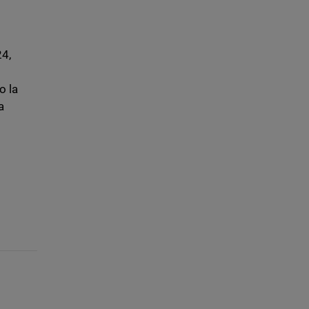
24,
o la
a