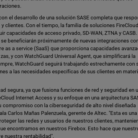
raciones.
n el desarrollo de una solución SASE completa que resp
y clientes. Con el tiempo, la familia de soluciones FireClou
luir capacidades de acceso privado, SD-WAN, ZTNA y CASB.
d se beneficiarán próximamente de nuevas integraciones co
re as a service (SaaS) que proporciona capacidades avanz
as, y con WatchGuard Universal Agent, que simplificará la
iempre, WatchGuard seguirá trabajando estrechamente con 
nes a las necesidades específicas de sus clientes en mater
dad segura, ya que fusiona funciones de red y seguridad en 
ireCloud Internet Access y su enfoque en una arquitectura S
 compromiso con la ciberseguridad de alto nivel diseñada
la Carlos Mañas Palenzuela, gerente de Altec. "Esta es una
proteger las redes y usuarios de nuestros clientes, manteni
ue encontramos en nuestros Firebox. Esto hace que nuestr
e nuestra rentabilidad".