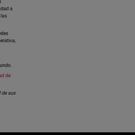
s
idad a
 las
edes
erativa,
mundo.
ad de
 de sus