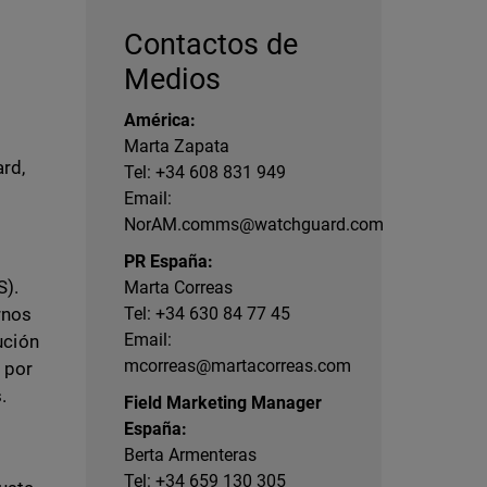
Contactos de
Medios
América:
Marta Zapata
ard,
Tel: +34 608 831 949
Email:
NorAM.comms@watchguard.com
PR España:
S).
Marta Correas
rnos
Tel: +34 630 84 77 45
Email:
ución
mcorreas@martacorreas.com
 por
.
Field Marketing Manager
España:
Berta Armenteras
Tel: +34 659 130 305