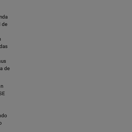
onda
d de
n
adas
sus
ia de
un
ASE
endo
o