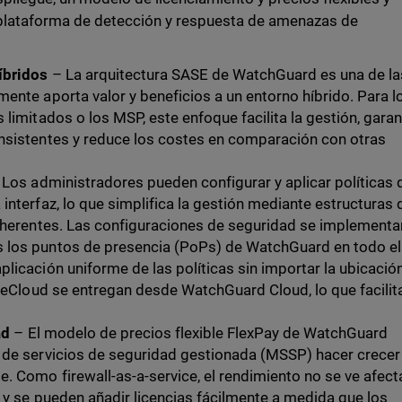
a plataforma de detección y respuesta de amenazas de
íbridos
– La arquitectura SASE de WatchGuard es una de la
ente aporta valor y beneficios a un entorno híbrido. Para l
limitados o los MSP, este enfoque facilita la gestión, garan
nsistentes y reduce los costes en comparación con otras
Los administradores pueden configurar y aplicar políticas 
interfaz, lo que simplifica la gestión mediante estructuras 
coherentes. Las configuraciones de seguridad se implementa
 los puntos de presencia (PoPs) de WatchGuard en todo el
licación uniforme de las políticas sin importar la ubicació
ireCloud se entregan desde WatchGuard Cloud, lo que facilit
ad
– El modelo de precios flexible FlexPay de WatchGuard
 de servicios de seguridad gestionada (MSSP) hacer crecer
. Como firewall-as-a-service, el rendimiento no se ve afec
 y se pueden añadir licencias fácilmente a medida que los