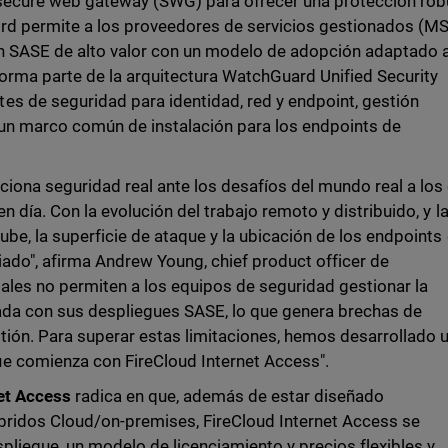
 secure web gateway (SWG) para ofrecer una protección rob
rd permite a los proveedores de servicios gestionados (M
ón SASE de alto valor con un modelo de adopción adaptado 
forma parte de la arquitectura WatchGuard Unified Security
s de seguridad para identidad, red y endpoint, gestión
un marco común de instalación para los endpoints de
ciona seguridad real ante los desafíos del mundo real a los
n día. Con la evolución del trabajo remoto y distribuido, y l
be, la superficie de ataque y la ubicación de los endpoints
ado", afirma Andrew Young, chief product officer de
ales no permiten a los equipos de seguridad gestionar la
ada con sus despliegues SASE, lo que genera brechas de
tión. Para superar estas limitaciones, hemos desarrollado 
e comienza con FireCloud Internet Access".
net Access
radica
en que,
además de estar diseñado
bridos Cloud/on-premises, FireCloud Internet Access se
spliegue, un modelo de licenciamiento y precios flexibles y