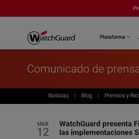
Pasar al contenido principal
Pr
Plataforma
Comunicado de prens
News
Noticias
Blog
Premios y Re
WatchGuard presenta Fi
MAR
12
las implementaciones S