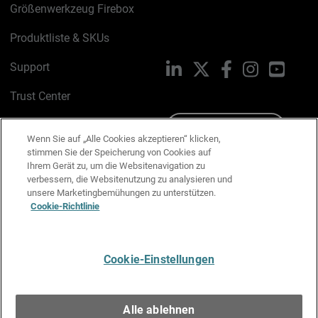
Größenwerkzeug Firebox
Produktliste & SKUs
Support
LinkedIn
X
Facebook
Instagram
YouTu
Trust Center
PSIRT
Schreiben Sie uns
Wenn Sie auf „Alle Cookies akzeptieren“ klicken,
stimmen Sie der Speicherung von Cookies auf
Cookie-Richtlinie
Ihrem Gerät zu, um die Websitenavigation zu
verbessern, die Websitenutzung zu analysieren und
Datenschutzrichtlinie
unsere Marketingbemühungen zu unterstützen.
Cookie-Richtlinie
Media & Brand Kit
E-Mail-Präferenzen verwalten
Cookie-Einstellungen
Deutsch
Alle ablehnen