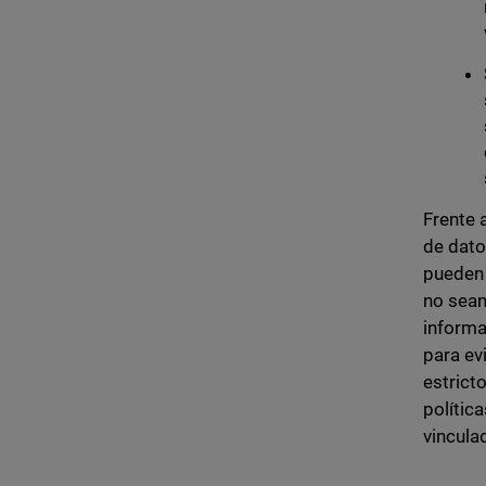
Frente 
de dato
pueden 
no sean
informa
para ev
estrict
polític
vincula