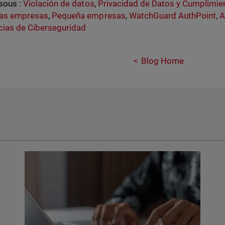
sous :
Violación de datos
,
Privacidad de Datos y Cumplimie
as empresas
,
Pequeña empresas
,
WatchGuard AuthPoint
,
A
ias de Ciberseguridad
Blog Home