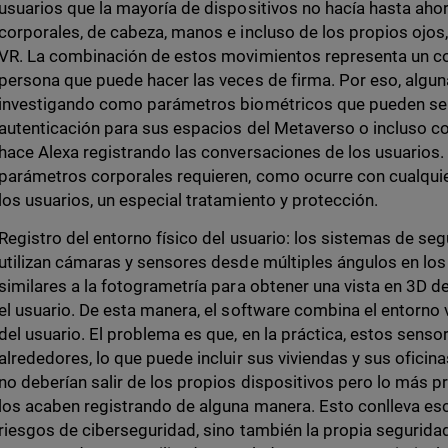
usuarios que la mayoría de dispositivos no hacía hasta ah
corporales, de cabeza, manos e incluso de los propios ojos
VR. La combinación de estos movimientos representa un co
persona que puede hacer las veces de firma. Por eso, algu
investigando como parámetros biométricos que pueden ser
autenticación para sus espacios del Metaverso o incluso c
hace Alexa registrando las conversaciones de los usuarios.
parámetros corporales requieren, como ocurre con cualquie
los usuarios, un especial tratamiento y protección.
Registro del entorno físico del usuario: los sistemas de se
utilizan cámaras y sensores desde múltiples ángulos en los 
similares a la fotogrametría para obtener una vista en 3D 
el usuario. De esta manera, el software combina el entorno vi
del usuario. El problema es que, en la práctica, estos sen
alrededores, lo que puede incluir sus viviendas y sus ofici
no deberían salir de los propios dispositivos pero lo más 
los acaben registrando de alguna manera. Esto conlleva es
riesgos de ciberseguridad, sino también la propia seguridad