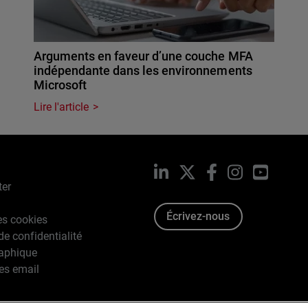
Arguments en faveur d’une couche MFA
indépendante dans les environnements
Microsoft
Lire l'article
LinkedIn
X
Facebook
Instagram
YouTub
ter
Écrivez-nous
es cookies
de confidentialité
raphique
es email