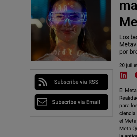
ma
Me
Los be
Metave
por br
20 juill
Shar
Subscribe via RSS
El Meta
Realida
Subscribe via Email
para lo
ciencia
el Meta
Meta Qu
la ant