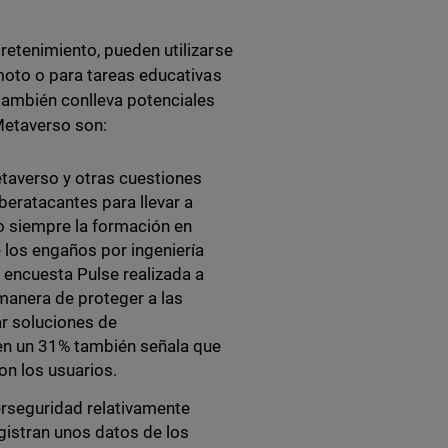
retenimiento, pueden utilizarse
moto o para tareas educativas
también conlleva potenciales
 Metaverso son:
etaverso y otras cuestiones
beratacantes para llevar a
o siempre la formación en
 los engaños por ingeniería
a encuesta Pulse realizada a
manera de proteger a las
r soluciones de
ien un 31% también señala que
con los usuarios.
erseguridad relativamente
gistran unos datos de los