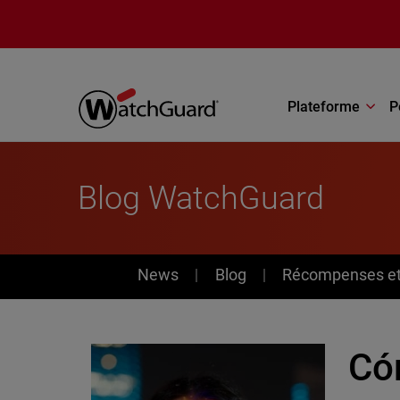
Aller au contenu principal
Plateforme
P
Blog WatchGuard
News
News
Blog
Récompenses et 
Có