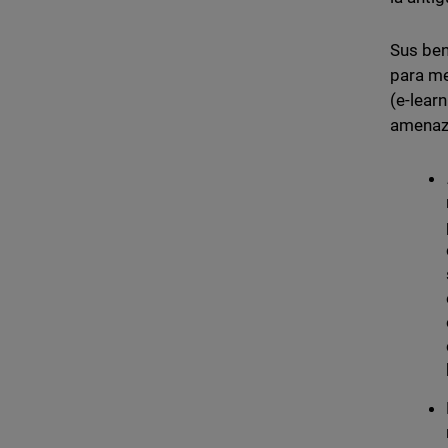
Sus ben
para me
(e-lear
amenaza