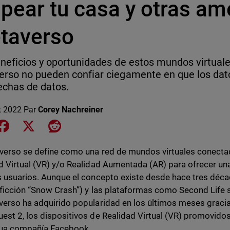
pear tu casa y otras am
taverso
neficios y oportunidades de estos mundos virtuale
rso no pueden confiar ciegamente en que los da
echas de datos.
et 2022
Par
Corey Nachreiner
e on LinkedIn
Share on Facebook
Share on X
Share on Reddit
verso se define como una red de mundos virtuales conectad
d Virtual (VR) y/o Realidad Aumentada (AR) para ofrecer un
s usuarios. Aunque el concepto existe desde hace tres déca
 ficción “Snow Crash”) y las plataformas como Second Life 
verso ha adquirido popularidad en los últimos meses gracias
est 2, los dispositivos de Realidad Virtual (VR) promovido
igua compañía Facebook.