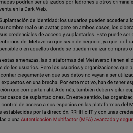
mapas podrían ser utilizados por ladrones u otros criminales
venta en la Dark Web.
Suplantación de identidad: los usuarios pueden acceder a 
su nombre real o un avatar, pero en ambos casos, los cibe
sus credenciales de acceso y suplantarles. Esto puede ser
entornos del Metaverso que sean de negocio, ya que podría
sensible o en aquellos donde se puedan realizar compras o
a estas amenazas, las plataformas del Metaverso tienen el 
s de los usuarios. Pero los usuarios y organizaciones que p
confiar ciegamente en que sus datos no vayan a ser utiliza
 expuestos en una brecha. Por este motivo, han de tener es
ción que compartan ahí. Además, también deben vigilar e
itar casos de suplantaciones. En este sentido, las organiza
o control de acceso a sus espacios en las plataformas del
as establecidas por la dirección, RRHH o IT y con unas crede
das a una
Autenticación Multifactor (MFA) avanzada y segu