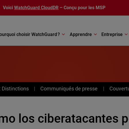
Voici
WatchGuard CloudDR
– Conçu pour les MSP
ourquoi choisir WatchGuard ?
Apprendre
Entreprise
Distinctions
Communiqués de presse
Couvert
mo los ciberatacantes p