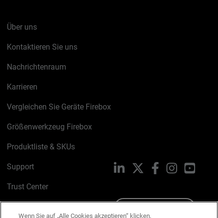
Über uns
Kontaktieren Sie uns
Nachrichtenraum
Karrieren
Vergleichen Sie Geräte Firebox
Größenwerkzeug Firebox
Produktliste & SKUs
Support
LinkedIn
X
Facebook
Instagram
YouTu
Trust Center
PSIRT
Schreiben Sie uns
Wenn Sie auf „Alle Cookies akzeptieren“ klicken,