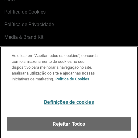
Política de Cookies
Política de Privacidade
Media & Brand Kit
Gerenciar preferências de e-mail
Ao clicar em "Aceitar todos os cookies", concorda
com o armazenamento de cookies no seu
LinkedIn
X
Facebook
Instagram
YouTube
dispositivo para melhorar a navegação no site,
analisar a utilização do site e ajudar nas nossas
iniciativas de marketing.
Política de Cookies
Escreva-nos
Definições de cookies
Português
Rejeitar Todos
Copyright © 1996-2026 WatchGuard Technologies, Inc.