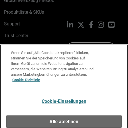
Größenwerkzeug Firebox
Produktliste & SKUs
Support
LinkedIn
X
Facebook
Instagram
YouTu
Trust Center
PSIRT
Schreiben Sie uns
Wenn Sie auf „Alle Cookies akzeptieren“ klicken,
stimmen Sie der Speicherung von Cookies auf
Cookie-Richtlinie
Ihrem Gerät zu, um die Websitenavigation zu
verbessern, die Websitenutzung zu analysieren und
Datenschutzrichtlinie
unsere Marketingbemühungen zu unterstützen.
Cookie-Richtlinie
Media & Brand Kit
E-Mail-Präferenzen verwalten
Cookie-Einstellungen
Deutsch
Alle ablehnen