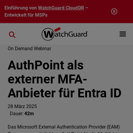
Direkt zum Inhalt
Einführung von
WatchGuard CloudDR
–
Entwickelt für MSPs
Open mobi
Close search
On Demand Webinar
AuthPoint als
externer MFA-
Anbieter für Entra ID
28 März 2025
Dauer:
42m
Das Microsoft External Authentication Provider (EAM)