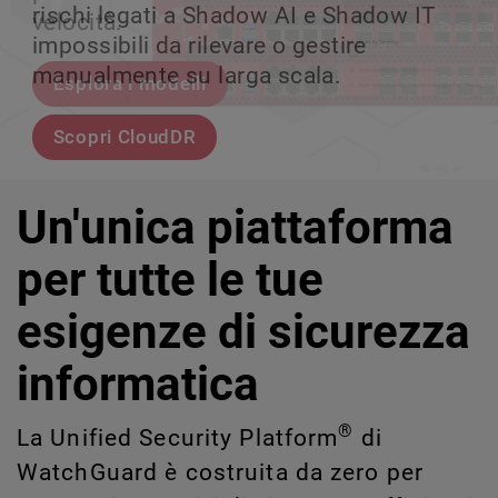
rischi legati a Shadow AI e Shadow IT
tuo team può crescere senza perdere il
velocità.
scalabile.
impossibili da rilevare o gestire
controllo.
manualmente su larga scala.
Esplora i modelli
Scopri WatchGuard EDR
Scopri Rai
Scopri CloudDR
Un'unica piattaforma
per tutte le tue
esigenze di sicurezza
informatica
®
La Unified Security Platform
di
WatchGuard è costruita da zero per