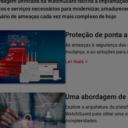
rdagem unificada da WatchGuard facilita a implantação
tos e serviços necessários para modernizar, amadurece
nário de ameaças cada vez mais complexo de hoje.
Proteção de ponta a
As ameaças à segurança das 
mudança, e as soluções para
Ler mais
Uma abordagem de 
Explore a arquitetura da plat
WatchGuard para obter uma ex
complexidades.