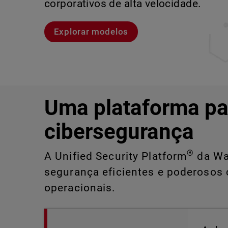
corporativos de alta velocidade.
Explore o CloudDR
Conheça Rai
Conheça o WatchGuard EDR
Explorar modelos
Uma plataforma pa
cibersegurança
®
A Unified Security Platform
da Wat
segurança eficientes e poderosos 
operacionais.