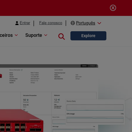
Entrar
Fale conosco
Português
ceiros
Suporte
Close search
Explore