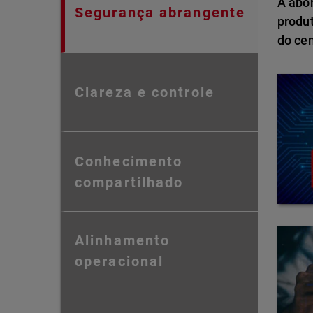
A abo
Segurança abrangente
produ
do ce
Clareza e controle
Conhecimento
compartilhado
Alinhamento
operacional