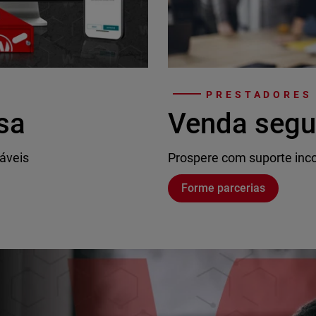
PRESTADORES
sa
Venda segu
áveis
Prospere com suporte inco
Forme parcerias