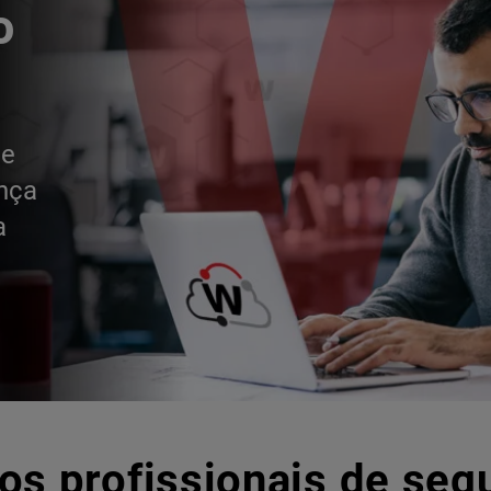
o
de
ança
a
os profissionais de seg