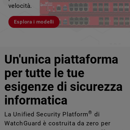
rischi legati a Shadow AI e Shadow IT
tuo team può crescere senza perdere il
velocità.
scalabile.
impossibili da rilevare o gestire
controllo.
manualmente su larga scala.
Esplora i modelli
Scopri WatchGuard EDR
Scopri Rai
Scopri CloudDR
Un'unica piattaforma
per tutte le tue
esigenze di sicurezza
informatica
®
La Unified Security Platform
di
WatchGuard è costruita da zero per