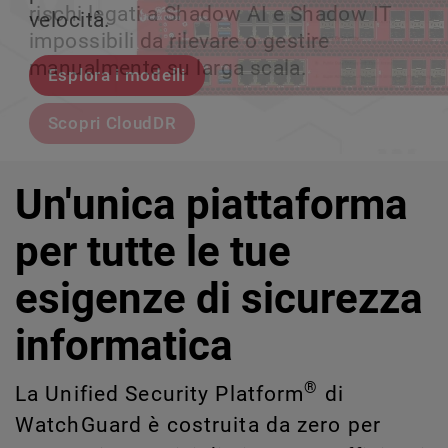
rischi legati a Shadow AI e Shadow IT
tuo team può crescere senza perdere il
velocità.
scalabile.
impossibili da rilevare o gestire
controllo.
manualmente su larga scala.
Esplora i modelli
Scopri WatchGuard EDR
Scopri Rai
Scopri CloudDR
Un'unica piattaforma
per tutte le tue
esigenze di sicurezza
informatica
®
La Unified Security Platform
di
WatchGuard è costruita da zero per