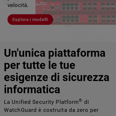
rischi legati a Shadow AI e Shadow IT
tuo team può crescere senza perdere il
velocità.
scalabile.
impossibili da rilevare o gestire
controllo.
manualmente su larga scala.
Esplora i modelli
Scopri WatchGuard EDR
Scopri Rai
Scopri CloudDR
Un'unica piattaforma
per tutte le tue
esigenze di sicurezza
informatica
®
La Unified Security Platform
di
WatchGuard è costruita da zero per