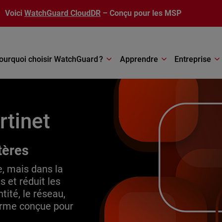
Voici
WatchGuard CloudDR
– Conçu pour les MSP
ourquoi choisir WatchGuard ?
Apprendre
Entreprise
rtinet
tères
e, mais dans la
s et réduit les
tité, le réseau,
rme conçue pour