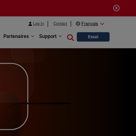
Log In
Contact
Français
Partenaires
Support
Close search
Essai