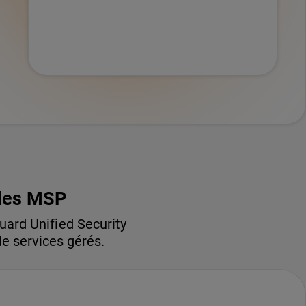
e des MSP
ard Unified Security
de services gérés.