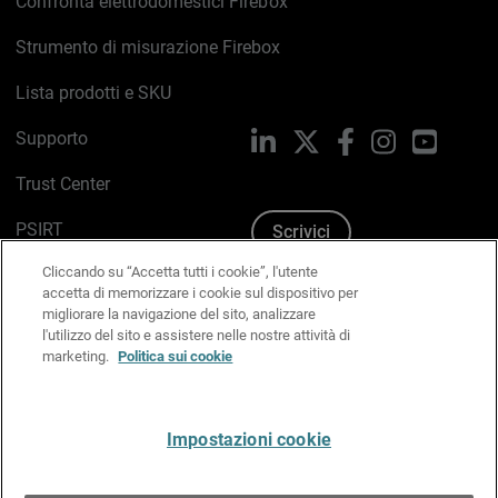
Confronta elettrodomestici Firebox
Strumento di misurazione Firebox
Lista prodotti e SKU
Supporto
LinkedIn
X
Facebook
Instagram
YouTub
Trust Center
PSIRT
Scrivici
Cliccando su “Accetta tutti i cookie”, l'utente
Politica sui cookie
accetta di memorizzare i cookie sul dispositivo per
migliorare la navigazione del sito, analizzare
Informativa sulla privacy
l'utilizzo del sito e assistere nelle nostre attività di
marketing.
Politica sui cookie
Kit Media & Brand
Gestisci le preferenze e-mail
Impostazioni cookie