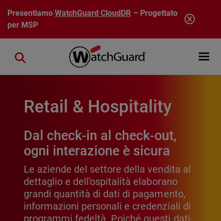
Salta al contenuto principale
Presentiamo
WatchGuard CloudDR
– Progettato
per MSP
Open mobi
Close search
Retail & Hospitality
Dal check-in al check-out,
ogni interazione è sicura
Le aziende del settore della vendita al
dettaglio e dell'ospitalità elaborano
grandi quantità di dati di pagamento,
informazioni personali e credenziali di
programmi fedeltà. Poiché questi dati