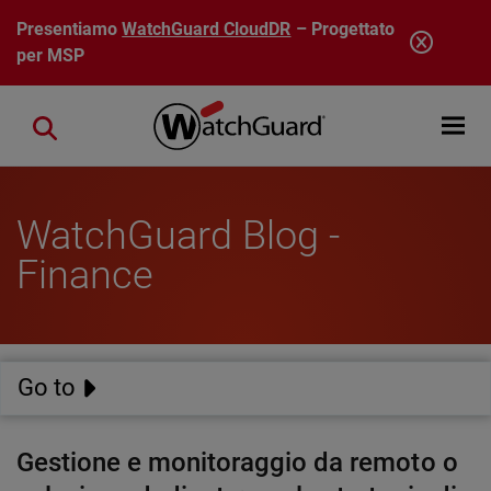
Salta al contenuto principale
Presentiamo
WatchGuard CloudDR
– Progettato
per MSP
Open mobi
Close search
WatchGuard Blog -
Finance
Go to
Gestione e monitoraggio da remoto o