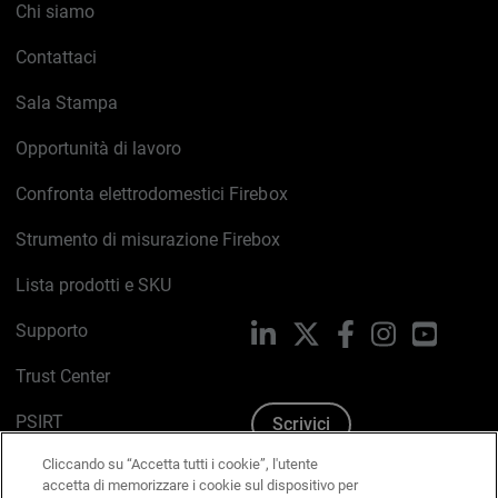
Chi siamo
Contattaci
Sala Stampa
Opportunità di lavoro
Confronta elettrodomestici Firebox
Strumento di misurazione Firebox
Lista prodotti e SKU
Supporto
LinkedIn
X
Facebook
Instagram
YouTub
Trust Center
PSIRT
Scrivici
Cliccando su “Accetta tutti i cookie”, l'utente
Politica sui cookie
accetta di memorizzare i cookie sul dispositivo per