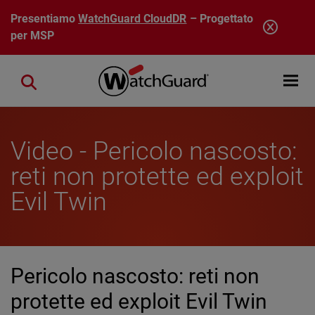
Salta al contenuto principale
Presentiamo
WatchGuard CloudDR
– Progettato
per MSP
Open mobi
Close search
Video - Pericolo nascosto:
reti non protette ed exploit
Evil Twin
Pericolo nascosto: reti non
protette ed exploit Evil Twin