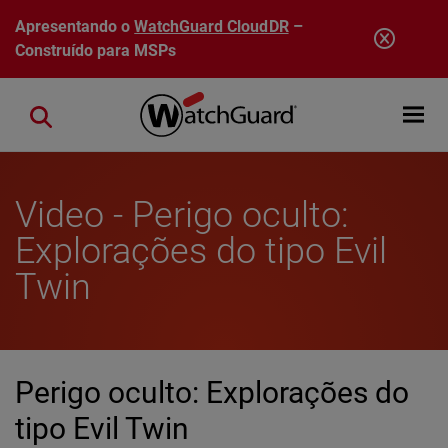
Pular para o conteúdo principal
Apresentando o
WatchGuard CloudDR
–
Construído para MSPs
Open mobi
Close search
Video - Perigo oculto:
Explorações do tipo Evil
Twin
Perigo oculto: Explorações do
tipo Evil Twin