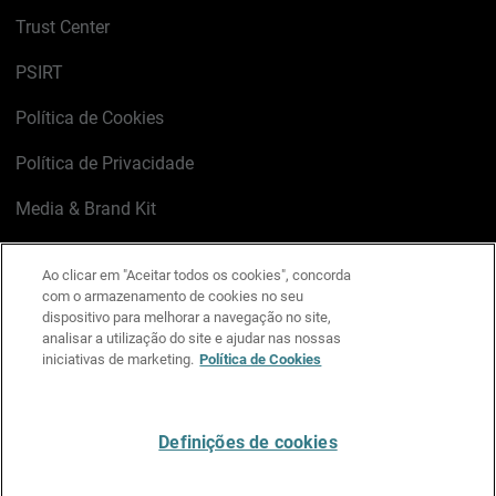
Trust Center
PSIRT
Política de Cookies
Política de Privacidade
Media & Brand Kit
Gerenciar preferências de e-mail
Ao clicar em "Aceitar todos os cookies", concorda
com o armazenamento de cookies no seu
LinkedIn
X
Facebook
Instagram
YouTube
dispositivo para melhorar a navegação no site,
analisar a utilização do site e ajudar nas nossas
iniciativas de marketing.
Política de Cookies
Escreva-nos
Definições de cookies