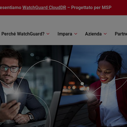
resentiamo
WatchGuard CloudDR
– Progettato per MSP
Perché WatchGuard?
Impara
Azienda
Partn