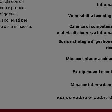
tacchi con un
informa
non è pratico.
figgere il
Vulnerabilità tecnolog
a scollegati per
Carenze di competenz
cie della minaccia.
materia di sicurezza informa
Scarsa strategia di gestion
ri
Minacce interne acciden
Ex-dipendenti scont
Minacce interne dan
N=292 leader tecnologici. Con tecnologia Pu