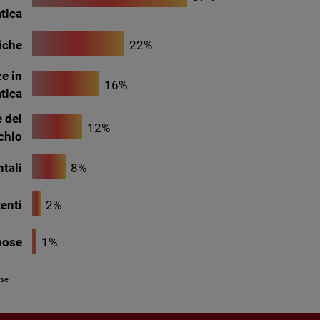
tica
iche
22%
e in
16%
tica
e del
12%
schio
tali
8%
enti
2%
nose
1%
lse