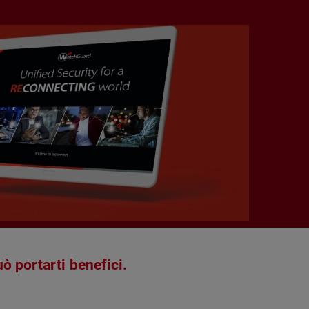
ò portarti benefici.