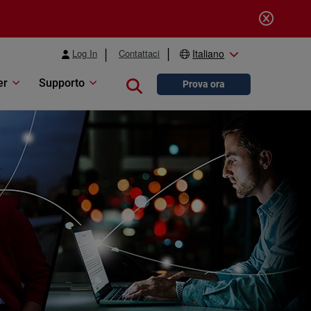
Log In
Contattaci
Italiano
er
Supporto
Close search
Prova ora