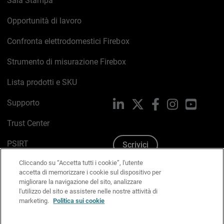
Sala Stampa
Opportunità di lavoro
Confronta elettrodomestici Firebox
Strumento di misurazione Firebox
Lista prodotti e SKU
Supporto
LinkedIn
X
Facebook
Instagram
YouTub
Trust Center
PSIRT
Scrivici
Cliccando su “Accetta tutti i cookie”, l'utente
Politica sui cookie
accetta di memorizzare i cookie sul dispositivo per
migliorare la navigazione del sito, analizzare
Informativa sulla privacy
l'utilizzo del sito e assistere nelle nostre attività di
marketing.
Politica sui cookie
Kit Media & Brand