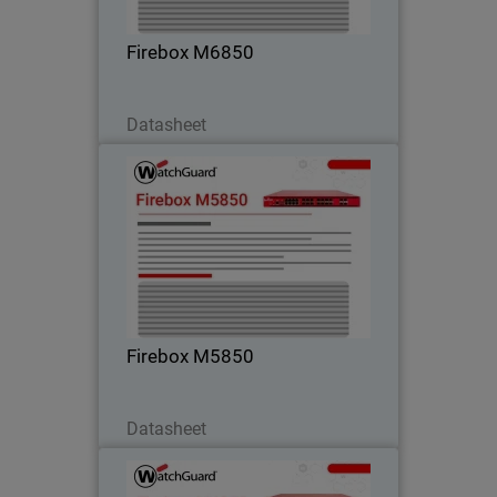
connettività integrata a 25G, 50G e
100G.
Firebox M6850
Scarica ora
Datasheet
Firebox M5850
Garantisce prestazioni costanti traffico
crittografato intenso grazie a
connettività alta velocità integrata,
ideale per ambienti campus reti centrali.
Firebox M5850
Scarica ora
Datasheet
Firebox M4850