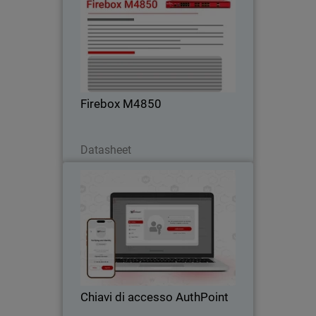
Passa a firewall rackmount con UTM,
VPN e ispezione HTTPS – ideale per chi
supera le soluzioni di fascia media.
Firebox M4850
Scarica ora
Datasheet
Chiavi di accesso AuthPoint
Thumbnail
Body
Autenticazione senza password con
chiavi AuthPoint per applicazioni OIDC e
SAML. Previeni furto di credenziali e
attacchi di phishing nel SaaS.
Chiavi di accesso AuthPoint