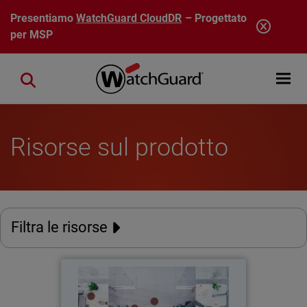
Salta al contenuto principale
Presentiamo
WatchGuard CloudDR
– Progettato
per MSP
Open mobi
Close search
Risorse sul prodotto
Filtra le risorse
Rapporto sulla cybersicurezza
dei dipendenti del 2026