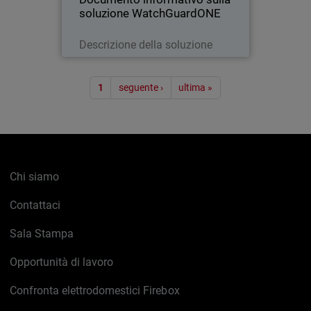
soluzione WatchGuardONE
Leggi ora
Descrizione della soluzione
Paginazione
1
seguente ›
ultima »
Chi siamo
Contattaci
Sala Stampa
Opportunità di lavoro
Confronta elettrodomestici Firebox