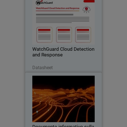
WatchGuard Cloud Detection
and Response
Elimina i rischi del cloud alla radice,
prima che si trasformino in un incidente.
WatchGuard Cloud Detection
and Response
Scarica ora
Datasheet
Documento informativo sulla
Thumbnail
soluzione WatchGuardONE
Body
Scopri come il programma per i partner
di canale di WatchGuard può
incrementare la redditività e l'efficienza
attraverso il coinvolgimento e la
formazione.
Documento informativo sulla