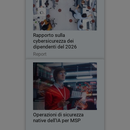
Una nuova ricerca globale rivela come
l'uso non autorizzato dell'intelligenza
artificiale e una scarsa igiene
informatica stiano aumentando i rischi
per le aziende di tutte le dimensioni.
Rapporto sulla
cybersicurezza dei
dipendenti del 2026
Leggi ora
Report
Operazioni di sicurezza native
Thumbnail
dell'IA per MSP
L'intelligenza artificiale sta
Body
trasformando la sicurezza informatica
alla velocità della macchina, mettendo
in luce i limiti delle tradizionali
operazioni di sicurezza gestite
Operazioni di sicurezza
dall'uomo. Questo eBook…
native dell'IA per MSP
Leggi ora