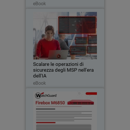
eBook
Scalare le operazioni di
Thumbnail
sicurezza degli MSP nell'era
dell'IA
Body
Scopri come le operazioni di sicurezza
native per l'IA aiutano gli MSP a scalare i
servizi di cybersecurity, a ridurre il carico
operativo e a difendersi dalle minacce
basate sull'intelligenza…
Scalare le operazioni di
sicurezza degli MSP nell'era
dell'IA
Leggi ora
eBook
Firebox M6850
Ottieni il massimo margine di
prestazioni per le reti periferiche e ad
alta densità dei data center grazie alla