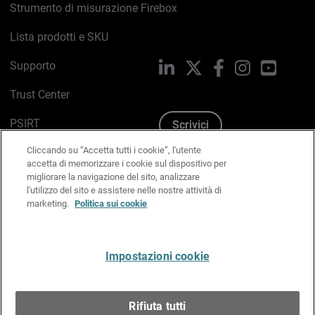
Strumento di misurazione Firebox
Lista prodotti e SKU
Supporto
LinkedIn
X
Facebook
Instagram
YouTub
Trust Center
PSIRT
Scrivici
Cliccando su “Accetta tutti i cookie”, l'utente
Politica sui cookie
accetta di memorizzare i cookie sul dispositivo per
migliorare la navigazione del sito, analizzare
Informativa sulla privacy
l'utilizzo del sito e assistere nelle nostre attività di
marketing.
Politica sui cookie
Kit Media & Brand
Gestisci le preferenze e-mail
Impostazioni cookie
Italiano
Rifiuta tutti