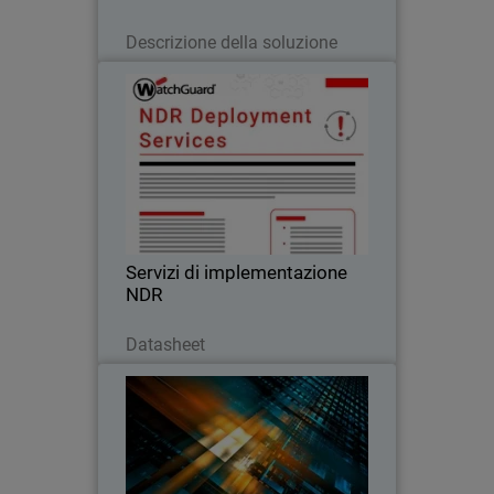
Leggi ora
Descrizione della soluzione
Servizi di implementazione NDR
WatchGuard garantiscono una
configurazione rapida e guidata da
esperti, consentendovi di accelerare il
vostro investimento in soluzioni di NDR
Servizi di implementazione
NDR
Scarica ora
Datasheet
Rapporto sui trend della
sicurezza informatica per i MSP
Leggi l’ultimo report MSP sulla
domanda di cybersecurity, le