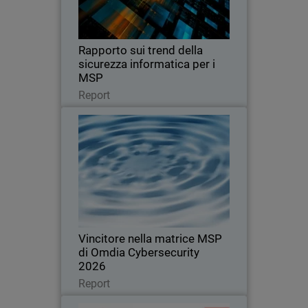
aspettative dei clienti, i trend di pricing e
i fattori che spingono a cambiare
provider.
Rapporto sui trend della
sicurezza informatica per i
MSP
Leggi ora
Report
Vincitore nella matrice MSP di
Omdia Cybersecurity 2026
Riconosciuta per la leadership,
l'innovazione e la definizione degli
standard nel mercato globale della
sicurezza informatica per i MSP
Vincitore nella matrice MSP
di Omdia Cybersecurity
2026
Leggi ora
Report