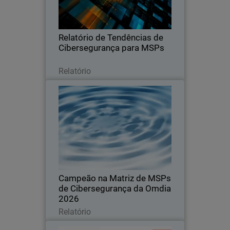
de preços e os principais fatores que
levam os clientes a trocar de
fornecedor.
Relatório de Tendências de
Cibersegurança para MSPs
Leia agora
Relatório
Campeão na Matriz de MSPs de
Cibersegurança da Omdia 2026
Reconhecida pela liderança, inovação e
por definir o padrão no mercado global
de cibersegurança para MSPs
Campeão na Matriz de MSPs
de Cibersegurança da Omdia
2026
Leia agora
Relatório