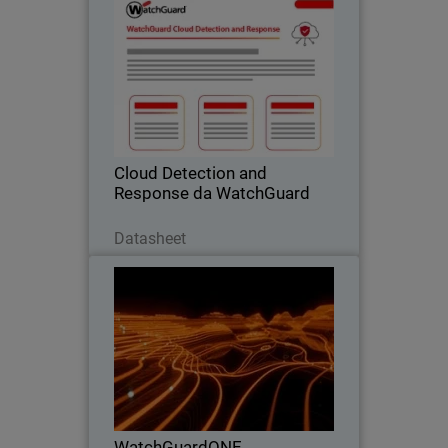
Cloud Detection and Response
da WatchGuard
Interrompa os riscos na nuvem onde
eles começam – antes que se tornem
um incidente.
Cloud Detection and
Response da WatchGuard
Baixe agora
Datasheet
WatchGuardONE
Thumbnail
Body
Saiba como o programa de parceiros de
canal da WatchGuard pode impulsionar
maior lucratividade e eficiência por meio
de engajamento e capacitação.
WatchGuardONE