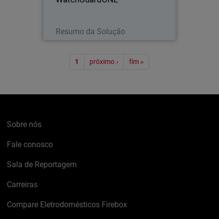
Leia agora
Resumo da Solução
Paginação
1
próximo ›
fim »
Sobre nós
Fale conosco
Sala de Reportagem
Carreiras
Compare Eletrodomésticos Firebox