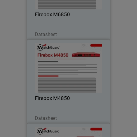
conectividade integrada de 25G, 50G e
100G.
Firebox M6850
Baixe agora
Datasheet
Firebox M4850
Desfrute de alto desempenho em
rackmount com UTM robusto, VPN e
inspeção HTTPS – ideal para clientes
que superam firewalls de médio porte.
Firebox M4850
Baixe agora
Datasheet
Firebox M5850