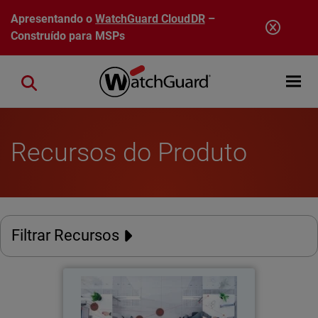
Pular para o conteúdo principal
Apresentando o
WatchGuard CloudDR
–
Construído para MSPs
Open mobi
Close search
Recursos do Produto
Filtrar Recursos
Relatório de Segurança
Cibernética para Funcionários
de 2026