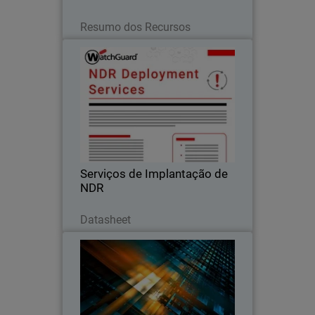
Leia agora
Resumo dos Recursos
Serviços de Implantação de
NDR
Os serviços de implantação de NDR da
WatchGuard garantem uma
configuração rápida e especializada,
para que você possa acelerar seu
investimento em Detecção e Resposta
Serviços de Implantação de
de Rede.
NDR
Baixe agora
Datasheet
Relatório de Tendências de
Cibersegurança para MSPs
Demanda por cibersegurança, as
expectativas dos clientes, as tendências