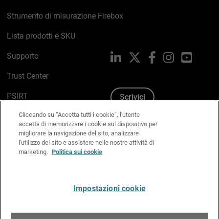
Strumento di misurazione Firebox
Lista prodotti e SKU
Supporto
LinkedIn
X
Facebook
Instagram
YouTub
Trust Center
PSIRT
Scrivici
Cliccando su “Accetta tutti i cookie”, l'utente
Politica sui cookie
accetta di memorizzare i cookie sul dispositivo per
migliorare la navigazione del sito, analizzare
Informativa sulla privacy
l'utilizzo del sito e assistere nelle nostre attività di
marketing.
Politica sui cookie
Kit Media & Brand
Gestisci le preferenze e-mail
Impostazioni cookie