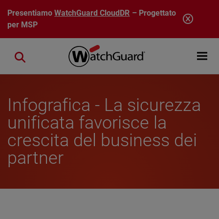
Salta al contenuto principale
Presentiamo
WatchGuard CloudDR
– Progettato
per MSP
Open mobi
Close search
Infografica - La sicurezza
unificata favorisce la
crescita del business dei
partner