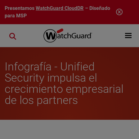
Pasar al contenido principal
Presentamos
WatchGuard CloudDR
– Diseñado
para MSP
Open mobi
Close search
Infografía - Unified
Security impulsa el
crecimiento empresarial
de los partners