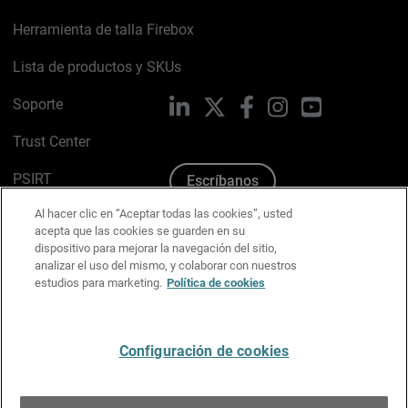
Herramienta de talla Firebox
Lista de productos y SKUs
Soporte
LinkedIn
X
Facebook
Instagram
YouTube
Trust Center
PSIRT
Escríbanos
Al hacer clic en “Aceptar todas las cookies”, usted
Política de cookies
acepta que las cookies se guarden en su
dispositivo para mejorar la navegación del sitio,
Política de privacidad
analizar el uso del mismo, y colaborar con nuestros
estudios para marketing.
Política de cookies
Kit de medios y marca
Preferencias de correo
Configuración de cookies