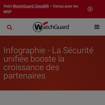
Aller au contenu principal
Voici
WatchGuard CloudDR
– Conçu pour les
MSP
Open mobi
Close search
Infographie - La Sécurité
unifiée booste la
croissance des
partenaires