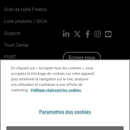
Outil de taille Firebox
Liste produits / SKUs
Support
LinkedIn
X
Facebook
Instagram
YouTube
Trust Center
PSIRT
Écrivez-nous
En cliquant sur « Accepter tous les cookies », vous
Avis sur les cookies
acceptez le stockage de cookies sur votre appareil
pour améliorer la navigation sur le site, analyser
Politique de confidentialité
son utilisation et contribuer à nos efforts de
marketing.
Politique régissant les cookies
Charte Graphique
Préférences email
Paramètres des cookies