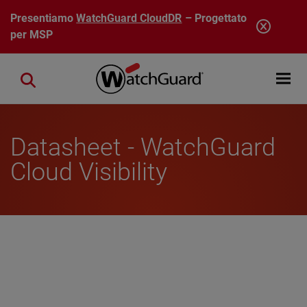
Salta al contenuto principale
Presentiamo
WatchGuard CloudDR
– Progettato
per MSP
Open mobi
Close search
Datasheet - WatchGuard
Cloud Visibility