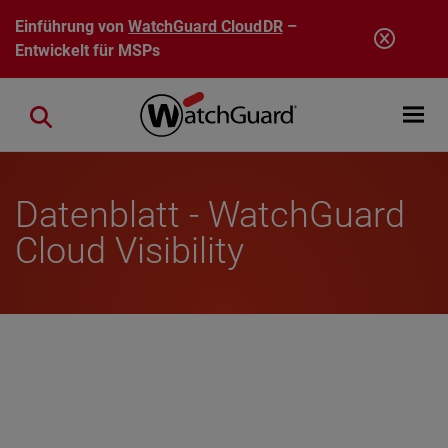
Direkt zum Inhalt
Einführung von
WatchGuard CloudDR
–
Entwickelt für MSPs
Open mobi
Close search
Datenblatt - WatchGuard
Cloud Visibility