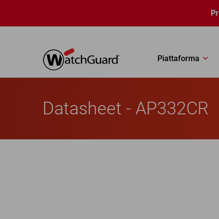
Salta al contenuto principale
P
Piattaforma
Datasheet - AP332CR