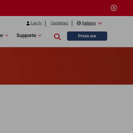
Log In
Contattaci
Italiano
er
Supporto
Close search
Prova ora