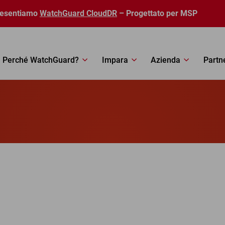
resentiamo
WatchGuard CloudDR
– Progettato per MSP
Perché WatchGuard?
Impara
Azienda
Partn