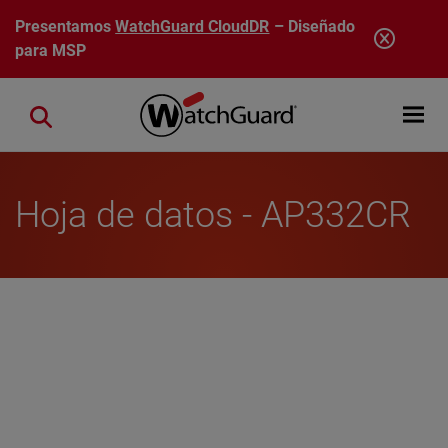
Pasar al contenido principal
Presentamos
WatchGuard CloudDR
– Diseñado
para MSP
Open mobi
Close search
Hoja de datos - AP332CR