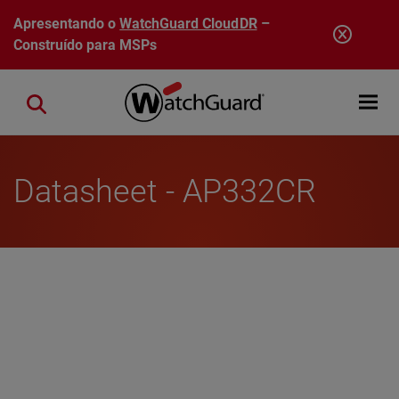
Pular para o conteúdo principal
Apresentando o
WatchGuard CloudDR
–
Construído para MSPs
Open mobi
Close search
Datasheet - AP332CR