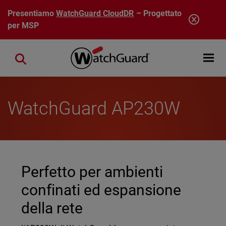
Salta al contenuto principale
Presentiamo
WatchGuard CloudDR
– Progettato
per MSP
Open mobi
Close search
WatchGuard AP230W
Perfetto per ambienti
confinati ed espansione
della rete