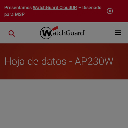
Pasar al contenido principal
Presentamos
WatchGuard CloudDR
– Diseñado
para MSP
Open mobi
Close search
Hoja de datos - AP230W