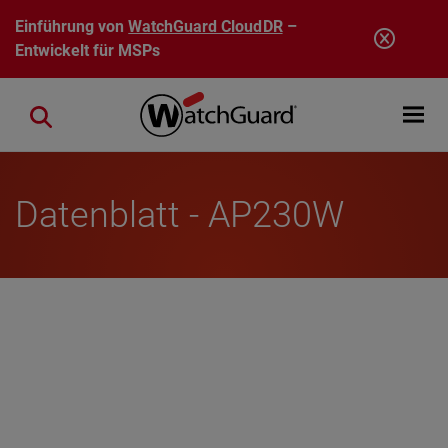
Direkt zum Inhalt
Einführung von
WatchGuard CloudDR
–
Entwickelt für MSPs
Open mobi
Close search
Datenblatt - AP230W