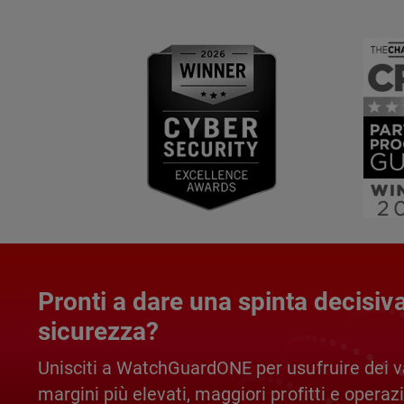
Pronti a dare una spinta decisiva 
sicurezza?
Unisciti a WatchGuardONE per usufruire dei v
margini più elevati, maggiori profitti e operazi