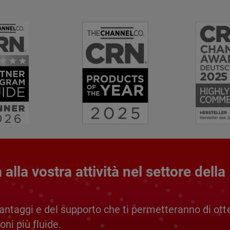
alla vostra attività nel settore della
antaggi e del supporto che ti permetteranno di ott
oni più fluide.