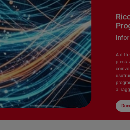
Rico
Prog
Info
A diffe
presta
coinvo
usufrui
progra
al ragg
Doc