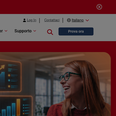
Log In
Contattaci
Italiano
er
Supporto
Close search
Prova ora