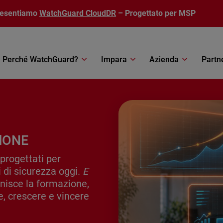
resentiamo
WatchGuard CloudDR
– Progettato per MSP
Perché WatchGuard?
Impara
Azienda
Partn
rdONE
progettati per
 di sicurezza oggi.
E
isce la formazione,
e, crescere e vincere