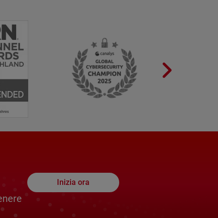
Inizia ora
enere